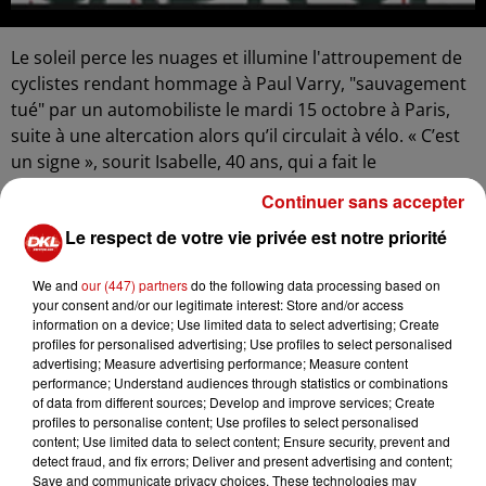
Le soleil perce les nuages et illumine l'attroupement de
cyclistes rendant hommage à Paul Varry, "sauvagement
tué" par un automobiliste le mardi 15 octobre à Paris,
suite à une altercation alors qu’il circulait à vélo. « C’est
un signe », sourit Isabelle, 40 ans, qui a fait le
déplacement d’Illkirch avec ses deux fils. L’auteur des
Continuer sans accepter
faits a été arrêté et mis en examen pour meurtre.
Le respect de votre vie privée est notre priorité
« C’est un acte de barbarie. Sa mort résulte d'un
comportement irresponsable et non d'un problème
We and
our (447) partners
do the following data processing based on
d'infrastructure. Il est impératif de réduire la place
your consent and/or our legitimate interest: Store and/or access
information on a device; Use limited data to select advertising; Create
accordée aux voitures », déclare la présidente de CADR
profiles for personalised advertising; Use profiles to select personalised
67, Nicole Penot, dans un discours engagé. L'émotion
advertising; Measure advertising performance; Measure content
palpable parmi les participants se renforce au moment
performance; Understand audiences through statistics or combinations
of data from different sources; Develop and improve services; Create
de la minute de silence, permettant à chacun de penser
profiles to personalise content; Use profiles to select personalised
à la famille du défunt, à ses amis et à tous les cyclistes
content; Use limited data to select content; Ensure security, prevent and
victimes de "violences motorisées". Un homme dans la
detect fraud, and fix errors; Deliver and present advertising and content;
Save and communicate privacy choices. These technologies may
foule soulève son vélo, tandis qu'une femme se recueille