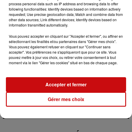
process personal data such as IP address and browsing data to offer
en tricotant : « Vendredi dernier, un chauffard a
following functionalities: Identify devices based on information actively
emprunté la piste cyclable avec une remorque. Il ne
requested; Use precise geolocation data; Match and combine data from
other data sources; Link different devices; Identify devices based on
m’avait pas vue, il faut que ça change. » Le jeune cycliste
information transmitted automatically.
décédé était membre de l'association Paris en selle, et
selon un membre de CADR 67, « il militait pour une ville
Vous pouvez accepter en cliquant sur "Accepter et fermer", ou affiner en
sélectionnant les finalités et/ou partenaires dans "Gérer mes choix".
où chacun puisse circuler en toute sécurité. »
Vous pouvez également refuser en cliquant sur "Continuer sans
Vélo en main, les cyclistes strasbourgeois ont ensuite
accepter". Vos préférences ne s'appliqueront que pour ce site. Vous
pouvez mettre à jour vos choix, ou retirer votre consentement à tout
fait retentir leurs sonnettes. Le bruit résonne tout
moment via le lien "Gérer les cookies" situé en bas de chaque page.
autour. « C’est presque poétique », observe Jean-
François, qui souligne l’importance de « faire entendre
notre mécontentement face aux automobilistes qui ne
Accepter et fermer
respectent ni piétons ni cyclistes. »
Gérer mes choix