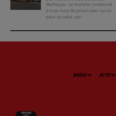
Mulhouse : un homme condamné
à trois mois de prison avec sursis
pour un salut nazi
RADIO
ACTU