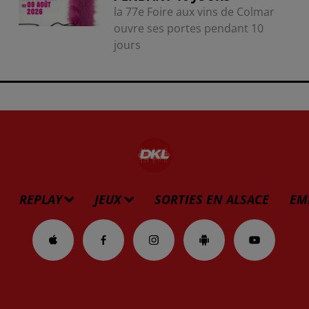
la 77e Foire aux vins de Colmar
ouvre ses portes pendant 10
jours
REPLAY
JEUX
SORTIES EN ALSACE
EM