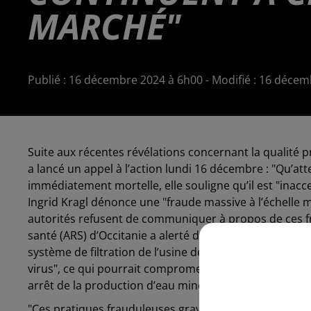
MARCHÉ"
Publié : 16 décembre 2024 à 6h00 - Modifié : 16 déc
Suite aux récentes révélations concernant la qualité p
a lancé un appel à l’action lundi 16 décembre : "Qu’a
immédiatement mortelle, elle souligne qu’il est "inacc
Ingrid Kragl dénonce une "fraude massive à l’échelle mo
autorités refusent de communiquer à propos de ces fra
santé (ARS) d’Occitanie a alerté dès le 30 août dernier
système de filtration de l’usine de Vergèze (Gard) ne r
virus", ce qui pourrait compromettre la sécurité sani
arrêt de la production d’eau minérale naturelle sur ce 
"Ces pratiques frauduleuses graves violent clairement l