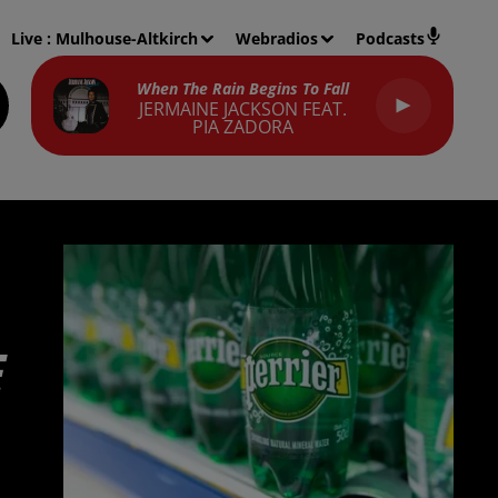
Live :
Mulhouse-Altkirch
Webradios
Podcasts
When The Rain Begins To Fall
JERMAINE JACKSON FEAT.
PIA ZADORA
E