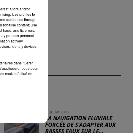
erest: Store and/or
tising; Use profiles to
tand audiences through
personalise content; Use
n
 fraud, and fix errors;
 may process personal
mation actively
vices; Identify devices
rtenaires dans "Gérer
s'appliqueront que pour
les cookies" situé en
30 juillet 2026
LA NAVIGATION FLUVIALE
FORCÉE DE S’ADAPTER AUX
BASSES EAUX SUR LE...