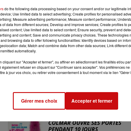
ions liées aux eaux embouteillées par Nestlé.
ers
do the following data processing based on your consent and/or our legitimate int
device; Use limited data to select advertising; Create profiles for personalised adver
Vergèze repose désormais sur la décision de la préfecture du
vertising; Measure advertising performance; Measure content performance; Unders
ent d’autorisation d’exploitation déposée en octobre 2023
ns of data from different sources; Develop and improve services; Create profiles to 
 intervenir au "premier semestre 2025", après réception d’u
alised content; Use limited data to select content; Ensure security, prevent and detect
ertising and content; Save and communicate privacy choices. These technologies
mplément du rapport de l’ARS.
and browsing data to offer following functionalities: Identify devices based on infor
eolocation data; Match and combine data from other data sources; Link different de
nsmitted automatically.
cliquant sur "Accepter et fermer", ou affiner en sélectionnant les finalités et/ou pa
 également refuser en cliquant sur "Continuer sans accepter". Vos préférences ne 
tre à jour vos choix, ou retirer votre consentement à tout moment via le lien "Gérer 
Gérer mes choix
Accepter et fermer
31 juillet 2026
LA 77E FOIRE AUX VINS DE
COLMAR OUVRE SES PORTES
PENDANT 10 JOURS