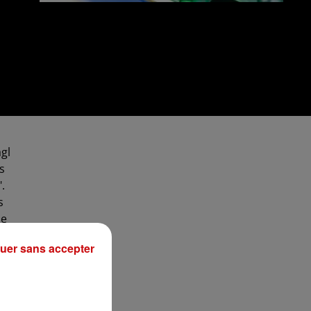
agl
s
.
s
de
uer sans accepter
es
é