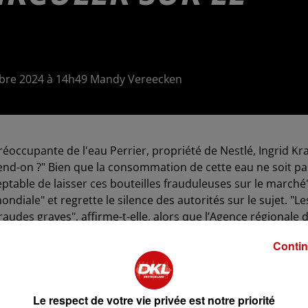
embre 2024 à 14h49 Mandy Vereecken
réoccupante de l'eau Perrier, propriété de Nestlé, Ingrid Kr
ttend-on ?" Bien que la consommation de cette eau ne soit pa
eptable de laisser ces bouteilles frauduleuses sur le marché"
ndiale" et regrette le silence des autorités sur le sujet. "Le
udes graves", affirme-t-elle, alors que l’Agence régionale 
 sur un potentiel risque virologique. Selon les enquêteurs, le
Contin
especte pas les normes et "n’a pas d’effet de rétention sur l
taire. L’ARS évoque même pour la première fois un possible
site.
Le respect de votre vie privée est notre priorité
a réglementation", insiste Ingrid Kragl. Une plainte avait ét