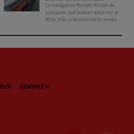
La navigation fluviale forcée de
s’adapter aux basses eaux sur le
Rhin, très précoces cette année
PLOI
CONTACT