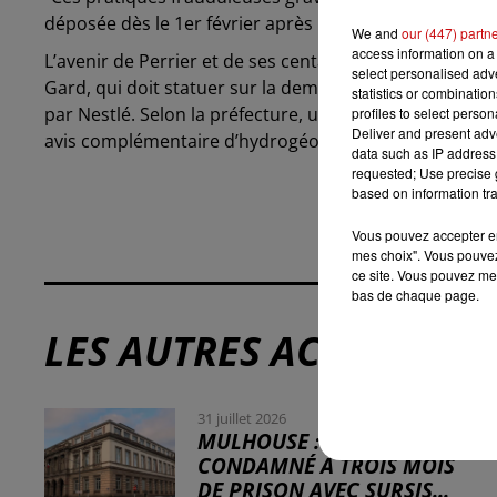
déposée dès le 1er février après les premières révélat
We and
our (447) partn
access information on a 
L’avenir de Perrier et de ses centaines de salariés à 
select personalised ad
Gard, qui doit statuer sur la demande de renouvellem
statistics or combinatio
par Nestlé. Selon la préfecture, une décision pourrait
profiles to select person
Deliver and present adv
avis complémentaire d’hydrogéologues agréés, en co
data such as IP address 
requested; Use precise g
based on information tra
Vous pouvez accepter en 
mes choix". Vous pouvez
ce site. Vous pouvez met
bas de chaque page.
LES AUTRES ACTUALITÉS
31 juillet 2026
MULHOUSE : UN HOMME
CONDAMNÉ À TROIS MOIS
DE PRISON AVEC SURSIS...