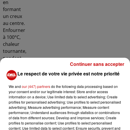
en
formant
un creux
au centre.
Enfourner
à 100°C,
chaleur
tournante,
pendant
Continuer sans accepter
1h15. À la
fin de
Le respect de votre vie privée est notre priorité
cuisson,
laisser la
We and
our (447) partners
do the following data processing based on
your consent and/or our legitimate interest: Store and/or access
meringue
information on a device; Use limited data to select advertising; Create
dans le
profiles for personalised advertising; Use profiles to select personalised
four,
advertising; Measure advertising performance; Measure content
performance; Understand audiences through statistics or combinations
porte
of data from different sources; Develop and improve services; Create
ouverte,
profiles to personalise content; Use profiles to select personalised
jusqu'à
content; Use limited data to select content; Ensure security, prevent and