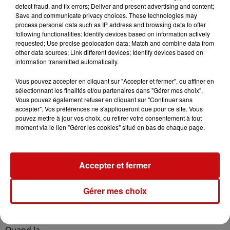
detect fraud, and fix errors; Deliver and present advertising and content;
refroidissement
Save and communicate privacy choices. These technologies may
total.
process personal data such as IP address and browsing data to offer
Pendant
following functionalities: Identify devices based on information actively
requested; Use precise geolocation data; Match and combine data from
la
other data sources; Link different devices; Identify devices based on
cuisson,
information transmitted automatically.
monter la
Vous pouvez accepter en cliquant sur "Accepter et fermer", ou affiner en
crème
sélectionnant les finalités et/ou partenaires dans "Gérer mes choix".
liquide en
Vous pouvez également refuser en cliquant sur "Continuer sans
chantilly
accepter". Vos préférences ne s'appliqueront que pour ce site. Vous
pouvez mettre à jour vos choix, ou retirer votre consentement à tout
avec le
moment via le lien "Gérer les cookies" situé en bas de chaque page.
mascarpone
et le
sucre
Accepter et fermer
glace
jusqu'à ce
Gérer mes choix
qu'elle
tienne
bien.