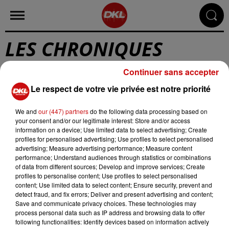
LES CHRONIQUES
Continuer sans accepter
Découvrez vos différentes chroniques et émissions
Le respect de votre vie privée est notre priorité
préférées en replay et podcasts :
We and
our (447) partners
do the following data processing based on
-
Les chroniques en podcast
your consent and/or our legitimate interest: Store and/or access
information on a device; Use limited data to select advertising; Create
-
Intimement Vôtre - les podcasts
profiles for personalised advertising; Use profiles to select personalised
-
Votre horoscope 2020 par Patrick Vassilieff
advertising; Measure advertising performance; Measure content
performance; Understand audiences through statistics or combinations
-
Votre horoscope quotidien
of data from different sources; Develop and improve services; Create
profiles to personalise content; Use profiles to select personalised
-
René courses - les pronostics hippiques
content; Use limited data to select content; Ensure security, prevent and
detect fraud, and fix errors; Deliver and present advertising and content;
-
Les recettes de cuisine
Save and communicate privacy choices. These technologies may
process personal data such as IP address and browsing data to offer
-
Les podcasts des saisons passées
following functionalities: Identify devices based on information actively