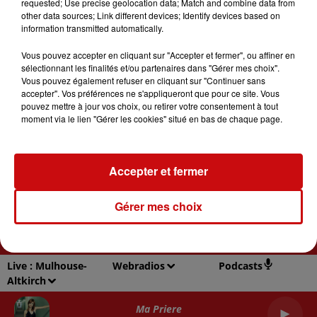
requested; Use precise geolocation data; Match and combine data from
other data sources; Link different devices; Identify devices based on
information transmitted automatically.
Vous pouvez accepter en cliquant sur "Accepter et fermer", ou affiner en
sélectionnant les finalités et/ou partenaires dans "Gérer mes choix".
Vous pouvez également refuser en cliquant sur "Continuer sans
RADIO
ACTU
REPLAY
JEUX
accepter". Vos préférences ne s'appliqueront que pour ce site. Vous
pouvez mettre à jour vos choix, ou retirer votre consentement à tout
SORTIES EN ALSACE
EMPLOI
CONTACT
moment via le lien "Gérer les cookies" situé en bas de chaque page.
Accepter et fermer
Gestion des cookies
Mentions légales
Plan du site
Gérer mes choix
Archives
2026
2025
2024
2023
2022
Live :
Mulhouse-
Webradios
Podcasts
Altkirch
Ma Priere