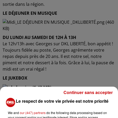
sortie dans la région.
LE DÉJEUNER EN MUSIQUE
DU LUNDI AU SAMEDI DE 12H À 13H
Le 12h/13h avec Georges sur DKL LIBERTÉ, bon appétit !
Toujours fidèle au poste, Georges agrémente votre
repas depuis près de 20 ans. Il est notre sel, notre
piment et notre dessert à la fois. Grâce à lui, la pause de
midi est un vrai régal !
LE JUKEBOX
Continuer sans accepter
LE LUNDI, MARDI, MERCREDI ET VENDREDI DE 20H À
Le respect de votre vie privée est notre priorité
21H
LA MUSIQUE D'ALSACE ET D'AILLEURS
We and
our (447) partners
do the following data processing based on
your consent and/or our legitimate interest: Store and/or access