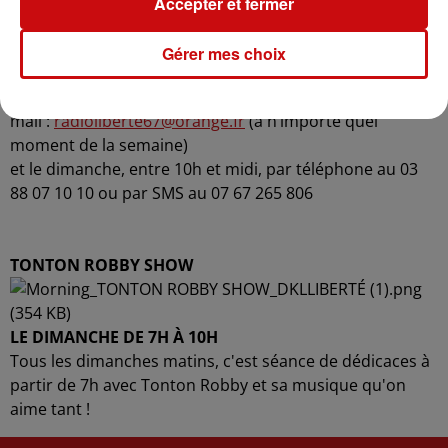
à l’antenne tous vos messages d’amitié, d’anniversaire,
Accepter et fermer
d’anniversaire de mariage, etc..
Leur slogan : "les messages de vous à vous, grâce à nous
Gérer mes choix
!"
Pour vos dédicaces, l’équipe est joignable Par
mail :
radioliberte67@orange.fr
(à n’importe quel
moment de la semaine)
et le dimanche, entre 10h et midi, par téléphone au 03
88 07 10 10 ou par SMS au 07 67 265 806
-------------------------------------------------------------------------------------
------------------------------------------------------------
TONTON ROBBY SHOW
LE DIMANCHE DE 7H À 10H
Tous les dimanches matins, c'est séance de dédicaces à
partir de 7h avec Tonton Robby et sa musique qu'on
aime tant !