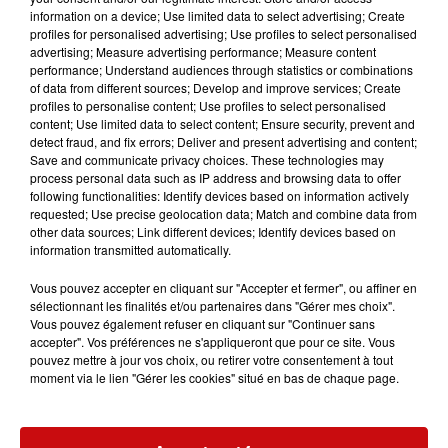
information on a device; Use limited data to select advertising; Create
profiles for personalised advertising; Use profiles to select personalised
LE JEUDI DE 20H À 22H
advertising; Measure advertising performance; Measure content
Sepp se fait un plaisir de diffuser des musiques d'Alsace
performance; Understand audiences through statistics or combinations
of data from different sources; Develop and improve services; Create
(et d'ailleurs) pendant 2 heures, avec sa bonhomie
profiles to personalise content; Use profiles to select personalised
habituelle !
content; Use limited data to select content; Ensure security, prevent and
detect fraud, and fix errors; Deliver and present advertising and content;
SANDY MÉGAMIX
Save and communicate privacy choices. These technologies may
process personal data such as IP address and browsing data to offer
following functionalities: Identify devices based on information actively
LE VENDREDI DE 20H À 22H
requested; Use precise geolocation data; Match and combine data from
Pour bien finir vos semaines retrouvez le mix de DKL
other data sources; Link different devices; Identify devices based on
Liberté avec Sandy !
information transmitted automatically.
LES DÉDICACES
Vous pouvez accepter en cliquant sur "Accepter et fermer", ou affiner en
sélectionnant les finalités et/ou partenaires dans "Gérer mes choix".
Vous pouvez également refuser en cliquant sur "Continuer sans
accepter". Vos préférences ne s'appliqueront que pour ce site. Vous
LE DIMANCHE DE 10H À 12H
pouvez mettre à jour vos choix, ou retirer votre consentement à tout
Jean-Marie et "les filles"
(
Déborah, Heidi et Sandrine
)
moment via le lien "Gérer les cookies" situé en bas de chaque page.
sont à l’antenne tous les dimanches matin, de 10h à
midi. Un rendez-vous désormais traditionnel. Ils relaient