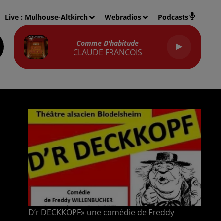
Live :
Mulhouse-Altkirch
Webradios
Podcasts
Comme D'habitude
CLAUDE FRANCOIS
D’r DECKKOPF» une comédie de Freddy