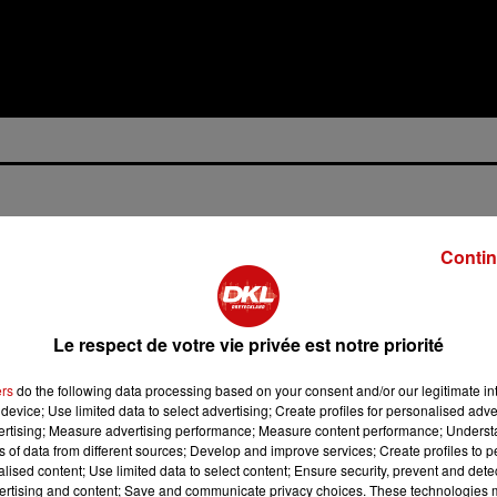
Contin
 20h00
Le respect de votre vie privée est notre priorité
 21h30
ers
do the following data processing based on your consent and/or our legitimate int
device; Use limited data to select advertising; Create profiles for personalised adver
vertising; Measure advertising performance; Measure content performance; Unders
 15h00
ns of data from different sources; Develop and improve services; Create profiles to 
alised content; Use limited data to select content; Ensure security, prevent and detect
 16h30
ertising and content; Save and communicate privacy choices. These technologies