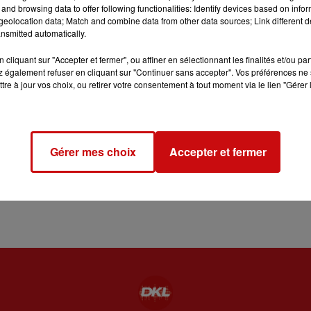
and browsing data to offer following functionalities: Identify devices based on infor
eolocation data; Match and combine data from other data sources; Link different de
nsmitted automatically.
cliquant sur "Accepter et fermer", ou affiner en sélectionnant les finalités et/ou pa
 également refuser en cliquant sur "Continuer sans accepter". Vos préférences ne 
tre à jour vos choix, ou retirer votre consentement à tout moment via le lien "Gérer 
n de Blodelsheim (T A B)
Gérer mes choix
Accepter et fermer
All. Eugène Moser