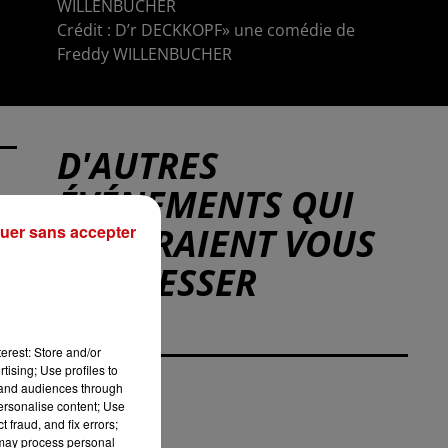
WILLENBUCHER
Crédit :
D’r DECKKOPF» une comédie de
Freddy WILLENBUCHER
D'AUTRES
ÉVÉNEMENTS QUI
POURRAIENT VOUS
uer sans accepter
INTÉRESSER
erest: Store and/or
tising; Use profiles to
tand audiences through
personalise content; Use
 fraud, and fix errors;
 may process personal