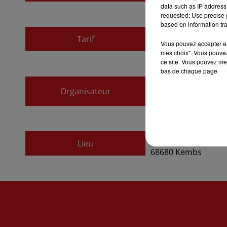
data such as IP address 
requested; Use precise g
based on information tra
Tarif
Gratuit
Vous pouvez accepter en 
mes choix". Vous pouvez
ce site. Vous pouvez met
bas de chaque page.
Le Théâtre Alsacie
Organisateur
03 89 62 89 10
Espace Rhénan - 2 
Lieu
68680
Kembs