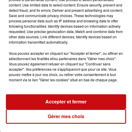
Démonstration de Highline du 4 au 10 juillet toute la
content; Use limited data to select content; Ensure security, prevent and
journée Dans le ciel
detect fraud, and fix errors; Deliver and present advertising and content;
Save and communicate privacy choices. These technologies may
Exposition photo "Les marcheurs du ciel" 4 au 10 juillet
process personal data such as IP address and browsing data to offer
following functionalities: Identify devices based on information actively
de 13h à 19h30 Chapelle Sainte Catherine
requested; Use precise geolocation data; Match and combine data from
other data sources; Link different devices; Identify devices based on
Village d'animation samedi 9 et dimanche 10
information transmitted automatically.
juillet Jardin de ville
Vous pouvez accepter en cliquant sur "Accepter et fermer", ou affiner en
- initiation gratuite et tout public de slackline ‍️
sélectionnant les finalités et/ou partenaires dans "Gérer mes choix".
Vous pouvez également refuser en cliquant sur "Continuer sans
- Initiation gratuite de cirque & jonglerie ‍️
accepter". Vos préférences ne s'appliqueront que pour ce site. Vous
- buvette & restauration
pouvez mettre à jour vos choix, ou retirer votre consentement à tout
moment via le lien "Gérer les cookies" situé en bas de chaque page.
Samedi soir 9 juillet Jardin de ville
- concert du groupe "Loya Champloo"
Accepter et fermer
- projection plein air du film de Highline "Arves en Ciel"
Gérer mes choix