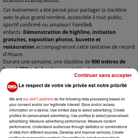
Cet évènement a été pensé pour partager la slackline
avec le plus grand nombre, accessible à tout public,
sportif confirmé ou amateur/ Famille&
enfants.
Démonstration de highline,
initiation
gratuites, exposition photos, buvette et
restauration
accompagneront cette tentative de record
d'Alsace.
Durant une semaine, une slackline de
900 mètres de
long à 250m de haut
sera installée depuis les ruines du
Continuer sans accepter
château de Saint Ulrich à la forêt en face de la vallée. Des
athlètes tenteront de valider cette traversée en
Le respect de votre vie privée est notre priorité
marchant la totalité sans chuter. Cette ligne
particulièrement esthétique sera visible depuis tout le
We and
our (447) partners
do the following data processing based on
your consent and/or our legitimate interest: Store and/or access
village et pourra être admirée par tous les habitants et
information on a device; Use limited data to select advertising; Create
visiteurs. Cet évènement inédit permettra de mettre en
profiles for personalised advertising; Use profiles to select personalised
valeur le patrimoine régional.
advertising; Measure advertising performance; Measure content
performance; Understand audiences through statistics or combinations
PROGRAMME
of data from different sources; Develop and improve services; Create
profiles to personalise content; Use profiles to select personalised