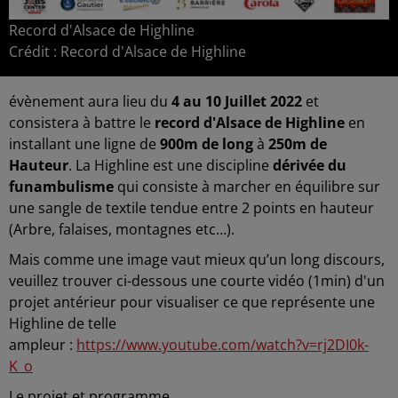
Record d'Alsace de Highline
Crédit :
Record d'Alsace de Highline
évènement aura lieu du
4 au 10 Juillet
2022
et
consistera à battre le
record d'Alsace de Highline
en
installant une ligne de
900m de long
à
250m de
Hauteur
. La Highline est une discipline
dérivée du
funambulisme
qui consiste à marcher en équilibre sur
une sangle de textile tendue entre 2 points en hauteur
(Arbre, falaises, montagnes etc…).
Mais comme une image vaut mieux qu’un long discours,
veuillez trouver ci-dessous une courte vidéo (1min) d'un
projet antérieur pour visualiser ce que représente une
Highline de telle
ampleur :
https://www.youtube.com/watch?v=rj2DI0k-
K_o
Le projet et programme