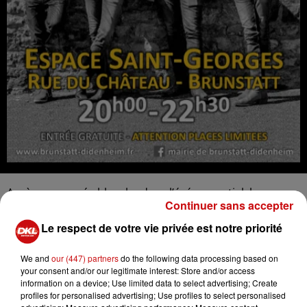
Après une année blanche dans l’événementiel, la
Continuer sans accepter
Commune de Brunstatt-Didenheim relance sa
programmation avec des concerts extérieurs à l’Espace
Le respect de votre vie privée est notre priorité
Saint-Georges rue du Château à Brunstatt, le vendredi
18 juin de 20h à 22h30 avec The Hook !
We and
our (447) partners
do the following data processing based on
your consent and/or our legitimate interest: Store and/or access
Concerts gratuits & assis, places limitées à 400
information on a device; Use limited data to select advertising; Create
profiles for personalised advertising; Use profiles to select personalised
personnes – port du masque obligatoire