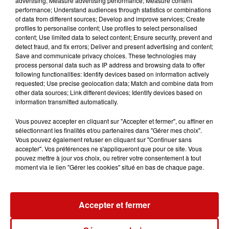
advertising; Measure advertising performance; Measure content
ATTENTION PLACES LIMITEES
performance; Understand audiences through statistics or combinations
of data from different sources; Develop and improve services; Create
profiles to personalise content; Use profiles to select personalised
content; Use limited data to select content; Ensure security, prevent and
detect fraud, and fix errors; Deliver and present advertising and content;
Save and communicate privacy choices. These technologies may
process personal data such as IP address and browsing data to offer
Ajouter à votre calendrier
following functionalities: Identify devices based on information actively
requested; Use precise geolocation data; Match and combine data from
other data sources; Link different devices; Identify devices based on
information transmitted automatically.
du
18 juin 2021 à 20h00
Date
Vous pouvez accepter en cliquant sur "Accepter et fermer", ou affiner en
au
18 juin 2021 à 22h30
sélectionnant les finalités et/ou partenaires dans "Gérer mes choix".
Vous pouvez également refuser en cliquant sur "Continuer sans
accepter". Vos préférences ne s'appliqueront que pour ce site. Vous
pouvez mettre à jour vos choix, ou retirer votre consentement à tout
moment via le lien "Gérer les cookies" situé en bas de chaque page.
Tarif
Gratuit
Accepter et fermer
Commune de Brunstatt -
Didenheim