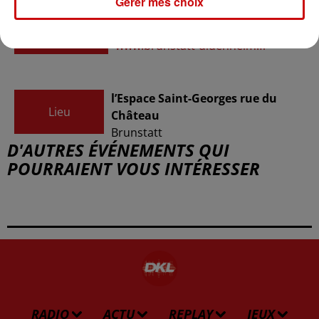
Gérer mes choix
Organisateur
03 89 06 50 74
www.brunstatt-didenheim.fr
l’Espace Saint-Georges rue du
Lieu
Château
Brunstatt
D'AUTRES ÉVÉNEMENTS QUI
POURRAIENT VOUS INTÉRESSER
RADIO
ACTU
REPLAY
JEUX