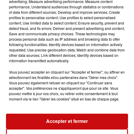
advertising; Measure advertising performance; Measure content
BIOBERNAI BAS-RHIN 8H VEN 15 SEP 23
performance; Understand audiences through statistics or combinations
of data from different sources; Develop and improve services; Create
profiles to personalise content; Use profiles to select personalised
content; Use limited data to select content; Ensure security, prevent and
detect fraud, and fix errors; Deliver and present advertising and content;
Save and communicate privacy choices. These technologies may
process personal data such as IP address and browsing data to offer
following functionalities: Identify devices based on information actively
requested; Use precise geolocation data; Match and combine data from
other data sources; Link different devices; Identify devices based on
information transmitted automatically.
LES AUTRES ACTUALITÉS
Vous pouvez accepter en cliquant sur "Accepter et fermer", ou affiner en
sélectionnant les finalités et/ou partenaires dans "Gérer mes choix".
Vous pouvez également refuser en cliquant sur "Continuer sans
accepter". Vos préférences ne s'appliqueront que pour ce site. Vous
31 juillet 2026
pouvez mettre à jour vos choix, ou retirer votre consentement à tout
MULHOUSE : UN HOMME
moment via le lien "Gérer les cookies" situé en bas de chaque page.
CONDAMNÉ À TROIS MOIS DE
PRISON AVEC SURSIS...
Mulhouse : un homme condamné à trois
mois de prison avec sursis pour un salut
Accepter et fermer
nazi