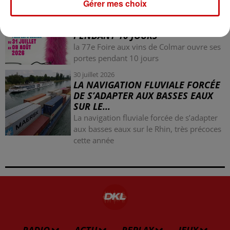
Gérer mes choix
31 juillet 2026
LA 77E FOIRE AUX VINS DE
COLMAR OUVRE SES PORTES
PENDANT 10 JOURS
la 77e Foire aux vins de Colmar ouvre ses
portes pendant 10 jours
30 juillet 2026
LA NAVIGATION FLUVIALE FORCÉE
DE S’ADAPTER AUX BASSES EAUX
SUR LE...
La navigation fluviale forcée de s’adapter
aux basses eaux sur le Rhin, très précoces
cette année
RADIO
ACTU
REPLAY
JEUX