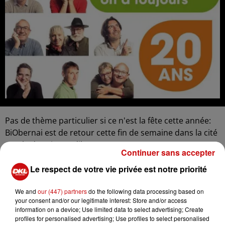
Pas de thème particulier si ce n'est la fête cette année:
BiObernai est de retour cette fin de semaine dans la cité
natale de sainte Odile.
Continuer sans accepter
C'est la 20e édition, alors elle sera "joyeuse et pleine de
Le respect de votre vie privée est notre priorité
surprises".
Pascal Kury
We and
our (447) partners
do the following data processing based on
your consent and/or our legitimate interest: Store and/or access
information on a device; Use limited data to select advertising; Create
profiles for personalised advertising; Use profiles to select personalised