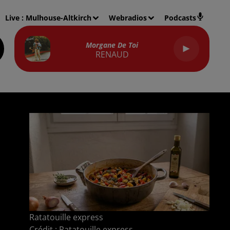
Live :
Mulhouse-Altkirch
Webradios
Podcasts
Morgane De Toi
RENAUD
Ratatouille express
Crédit :
Ratatouille express