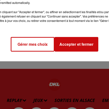
nsmitted automatically.
ttes, poivrons et tomates).
cliquant sur "Accepter et fermer", ou affiner en sélectionnant les finalités et/ou pa
 également refuser en cliquant sur "Continuer sans accepter". Vos préférences ne 
tre à jour vos choix, ou retirer votre consentement à tout moment via le lien "Gérer 
ire dorer l'ail et l'oignon. Ajouter tous les légumes,
ijoter à couvert pendant une trentaine de minutes.
Gérer mes choix
Accepter et fermer
âtes ou du riz !
REPLAY
JEUX
SORTIES EN ALSACE
EM