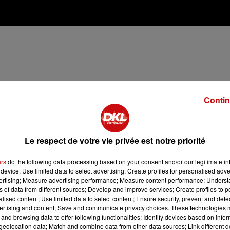
Contin
Le respect de votre vie privée est notre priorité
ers
do the following data processing based on your consent and/or our legitimate int
device; Use limited data to select advertising; Create profiles for personalised adver
vertising; Measure advertising performance; Measure content performance; Unders
ns of data from different sources; Develop and improve services; Create profiles to 
alised content; Use limited data to select content; Ensure security, prevent and detect
ertising and content; Save and communicate privacy choices. These technologies
and browsing data to offer following functionalities: Identify devices based on infor
eolocation data; Match and combine data from other data sources; Link different de