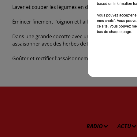
based on information tra
Laver et couper les légumes en dés (aubergine, courge
Vous pouvez accepter en 
mes choix". Vous pouvez
Émincer finement l'oignon et l'ail.
ce site. Vous pouvez met
bas de chaque page.
Dans une grande cocotte avec un filet d'huile d'olive, fa
assaisonner avec des herbes de Provence et laisser m
Goûter et rectifier l'assaisonnement. Servir avec des p
RADIO
ACTU