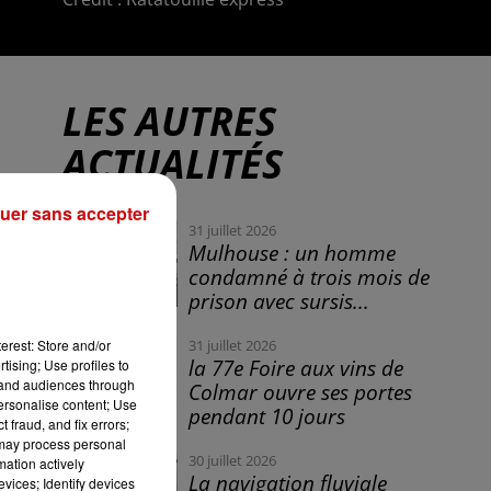
LES AUTRES
ACTUALITÉS
uer sans accepter
31 juillet 2026
Mulhouse : un homme
condamné à trois mois de
prison avec sursis...
erest: Store and/or
31 juillet 2026
la 77e Foire aux vins de
tising; Use profiles to
tand audiences through
Colmar ouvre ses portes
personalise content; Use
pendant 10 jours
 fraud, and fix errors;
 may process personal
30 juillet 2026
mation actively
La navigation fluviale
vices; Identify devices