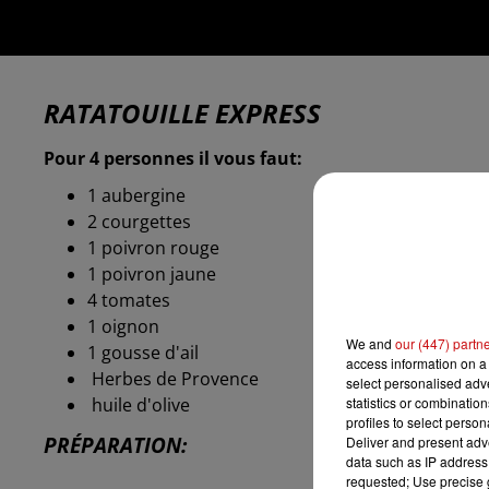
RATATOUILLE EXPRESS
Pour 4 personnes il vous faut:
1 aubergine
2 courgettes
1 poivron rouge
1 poivron jaune
4 tomates
1 oignon
We and
our (447) partn
1 gousse d'ail
access information on a 
Herbes de Provence
select personalised ad
statistics or combinatio
huile d'olive
profiles to select person
PRÉPARATION:
Deliver and present adv
data such as IP address 
requested; Use precise g