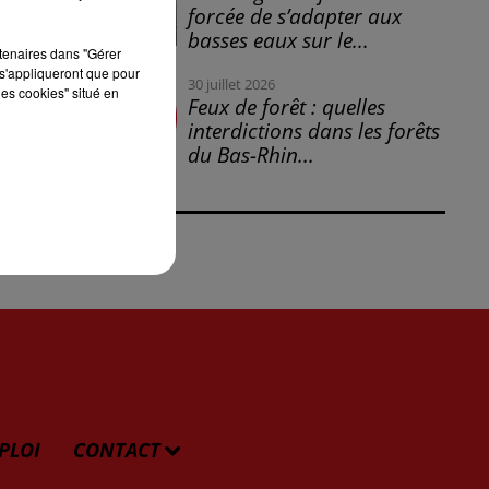
forcée de s’adapter aux
basses eaux sur le...
rtenaires dans "Gérer
s'appliqueront que pour
30 juillet 2026
les cookies" situé en
Feux de forêt : quelles
interdictions dans les forêts
du Bas-Rhin...
PLOI
CONTACT