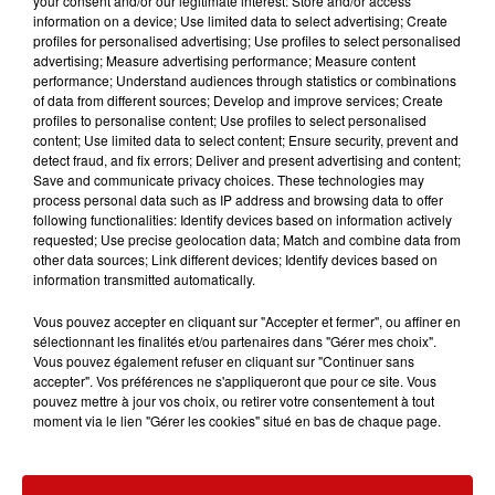
your consent and/or our legitimate interest: Store and/or access
Versez de l'huile d'olive dans une casserole, puis faites
information on a device; Use limited data to select advertising; Create
profiles for personalised advertising; Use profiles to select personalised
revenir les tomates pelées. Salez et poivrez.
advertising; Measure advertising performance; Measure content
performance; Understand audiences through statistics or combinations
Lavez, séchez et coupez les feuilles de basilic puis
of data from different sources; Develop and improve services; Create
ajoutez-en la moitié dans la sauce. Faites cuire à feu
profiles to personalise content; Use profiles to select personalised
doux pendant 30 min.
content; Use limited data to select content; Ensure security, prevent and
detect fraud, and fix errors; Deliver and present advertising and content;
Dans une eau frémissante, plongez les tortellini pendant
Save and communicate privacy choices. These technologies may
le temps noté sur le paquet moins 1 minute puis
process personal data such as IP address and browsing data to offer
following functionalities: Identify devices based on information actively
égouttez-les.
requested; Use precise geolocation data; Match and combine data from
other data sources; Link different devices; Identify devices based on
Dans une poêle, mettez les tortelinni, versez la sauce
information transmitted automatically.
tomate par-dessus et ajoutez le reste du basilic et laisse
Vous pouvez accepter en cliquant sur "Accepter et fermer", ou affiner en
revenir à feu moyen 2 ou 3 minute.
sélectionnant les finalités et/ou partenaires dans "Gérer mes choix".
Vous pouvez également refuser en cliquant sur "Continuer sans
Servez avec une bonne dose de parmesan!
accepter". Vos préférences ne s'appliqueront que pour ce site. Vous
pouvez mettre à jour vos choix, ou retirer votre consentement à tout
LES AUTRES ACTUALITÉS
moment via le lien "Gérer les cookies" situé en bas de chaque page.
31 juillet 2026
Mulhouse : un homme condamné à