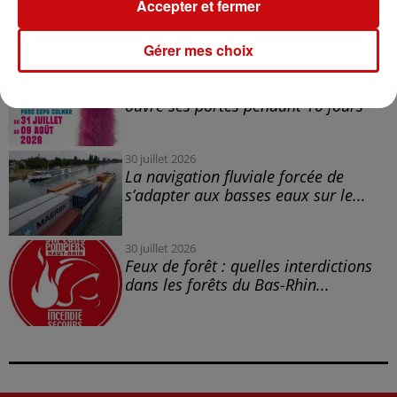
Accepter et fermer
trois mois de prison avec sursis...
Gérer mes choix
31 juillet 2026
la 77e Foire aux vins de Colmar
ouvre ses portes pendant 10 jours
30 juillet 2026
La navigation fluviale forcée de
s’adapter aux basses eaux sur le...
30 juillet 2026
Feux de forêt : quelles interdictions
dans les forêts du Bas-Rhin...