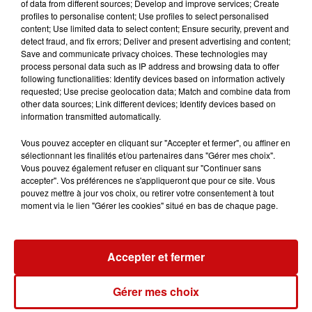
of data from different sources; Develop and improve services; Create
"Ce n'est pas un handicap, mais c'est une période qui est
profiles to personalise content; Use profiles to select personalised
plus sensible. Il faut qu'on s'adapte, nous aussi les
content; Use limited data to select content; Ensure security, prevent and
commerçants et dans notre offre de produits et aussi notre
detect fraud, and fix errors; Deliver and present advertising and content;
Save and communicate privacy choices. These technologies may
façon de travailler sur ces moments particuliers, on vents
process personal data such as IP address and browsing data to offer
moins de pièces entières, par exemple, moins de produits
following functionalities: Identify devices based on information actively
qui sont cuisinés en sauce, mais plus de tout ce qui est grillé,
requested; Use precise geolocation data; Match and combine data from
other data sources; Link different devices; Identify devices based on
barbecue ou plancha ou même à la poêle. on vend des
information transmitted automatically.
saucissons, des brochettes, on vend des petites escalopes,
etc. Oui, on essaye de garder le sourire. Voilà. On sait que la
Vous pouvez accepter en cliquant sur "Accepter et fermer", ou affiner en
sélectionnant les finalités et/ou partenaires dans "Gérer mes choix".
chaleur, parfois, ça a tendance à nous ramollir un petit peu,
Vous pouvez également refuser en cliquant sur "Continuer sans
mais il ne faut pas que le cerveau soit ramolli."
accepter". Vos préférences ne s'appliqueront que pour ce site. Vous
pouvez mettre à jour vos choix, ou retirer votre consentement à tout
Depuis la fin des travaux du secteur Roosevelt, le
moment via le lien "Gérer les cookies" situé en bas de chaque page.
marché de Mulhouse semble plus proche du centre ville.
Demain, vous pourrez faire et la braderie et le marché.
Accepter et fermer
Interview
Gérer mes choix