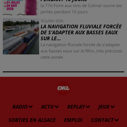
la 77e Foire aux vins de Colmar ouvre ses
portes pendant 10 jours
30 juillet 2026
LA NAVIGATION FLUVIALE FORCÉE
DE S’ADAPTER AUX BASSES EAUX
SUR LE...
La navigation fluviale forcée de s’adapter
aux basses eaux sur le Rhin, très précoces
cette année
RADIO
ACTU
REPLAY
JEUX
SORTIES EN ALSACE
EMPLOI
CONTACT