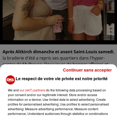
Après Altkirch dimanche et avant Saint-Louis samedi
,
la braderie d'été a repris ses quartiers dans l'hyper-
centre de Mulhouse. Deux jours de bonnes affaires et
Continuer sans accepter
d'animations, aujourd'hui et demain. Mais la première
journée va subir encore une chaleur écrasante.
Le respect de votre vie privée est notre priorité
En période de canicule, on consomme différemment.
We and
our (447) partners
do the following data processing based on
Marc Wurtz
est un commerçant historique du marché
your consent and/or our legitimate interest: Store and/or access
de Mulhouse. Il vend de la volaille, des œufs, des
information on a device; Use limited data to select advertising; Create
fromages et autres produits laitiers sous la halle. Le
profiles for personalised advertising; Use profiles to select personalised
advertising; Measure advertising performance; Measure content
bâtiment n'est pas climatisé mais ventilé. C'est déjà ça...
performance; Understand audiences through statistics or combinations