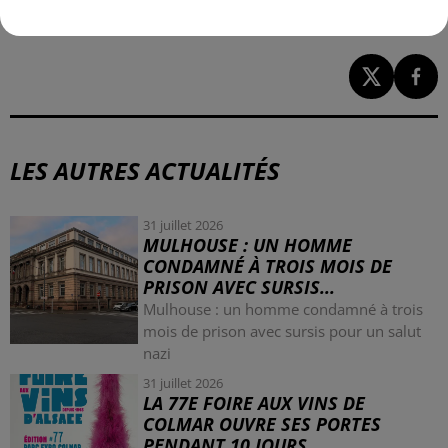
LES AUTRES ACTUALITÉS
31 juillet 2026
MULHOUSE : UN HOMME
CONDAMNÉ À TROIS MOIS DE
PRISON AVEC SURSIS...
Mulhouse : un homme condamné à trois
mois de prison avec sursis pour un salut
nazi
31 juillet 2026
LA 77E FOIRE AUX VINS DE
COLMAR OUVRE SES PORTES
PENDANT 10 JOURS