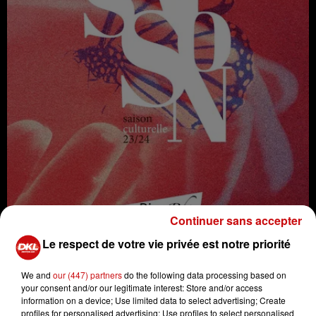
Continuer sans accepter
Le respect de votre vie privée est notre priorité
We and
our (447) partners
do the following data processing based on
La soirée d'ouverture de la saison 2023-2024 du
your consent and/or our legitimate interest: Store and/or access
RiveRhin de Village-Neuf aura lieu le mardi 12 septembre
information on a device; Use limited data to select advertising; Create
2023 à 19h30.
profiles for personalised advertising; Use profiles to select personalised