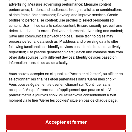
advertising; Measure advertising performance; Measure content
Entrée libre sur réservation.
performance; Understand audiences through statistics or combinations
of data from different sources; Develop and improve services; Create
profiles to personalise content; Use profiles to select personalised
content; Use limited data to select content; Ensure security, prevent and
detect fraud, and fix errors; Deliver and present advertising and content;
Save and communicate privacy choices. These technologies may
Ajouter à votre calendrier
process personal data such as IP address and browsing data to offer
following functionalities: Identify devices based on information actively
requested; Use precise geolocation data; Match and combine data from
other data sources; Link different devices; Identify devices based on
information transmitted automatically.
du
12 septembre 2023 à 19h30
Date
Vous pouvez accepter en cliquant sur "Accepter et fermer", ou affiner en
au
12 septembre 2023 à 22h00
sélectionnant les finalités et/ou partenaires dans "Gérer mes choix".
Vous pouvez également refuser en cliquant sur "Continuer sans
accepter". Vos préférences ne s'appliqueront que pour ce site. Vous
pouvez mettre à jour vos choix, ou retirer votre consentement à tout
Tarif
Gratuit
moment via le lien "Gérer les cookies" situé en bas de chaque page.
Accepter et fermer
Le RiveRhin de Village-Neuf