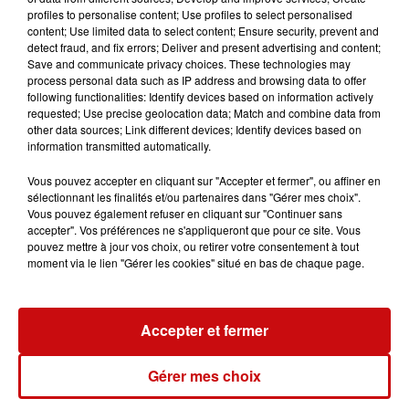
profiles to personalise content; Use profiles to select personalised
>> ateliers 5€ / personne
content; Use limited data to select content; Ensure security, prevent and
detect fraud, and fix errors; Deliver and present advertising and content;
Save and communicate privacy choices. These technologies may
process personal data such as IP address and browsing data to offer
following functionalities: Identify devices based on information actively
requested; Use precise geolocation data; Match and combine data from
Ajouter à votre calendrier
other data sources; Link different devices; Identify devices based on
information transmitted automatically.
Vous pouvez accepter en cliquant sur "Accepter et fermer", ou affiner en
du
9 novembre 2023 à 17h00
sélectionnant les finalités et/ou partenaires dans "Gérer mes choix".
Date
Vous pouvez également refuser en cliquant sur "Continuer sans
au
9 novembre 2023 à 19h00
accepter". Vos préférences ne s'appliqueront que pour ce site. Vous
pouvez mettre à jour vos choix, ou retirer votre consentement à tout
moment via le lien "Gérer les cookies" situé en bas de chaque page.
Payant
Tarif
5€
Accepter et fermer
Gérer mes choix
Organisateur
Le Tigre