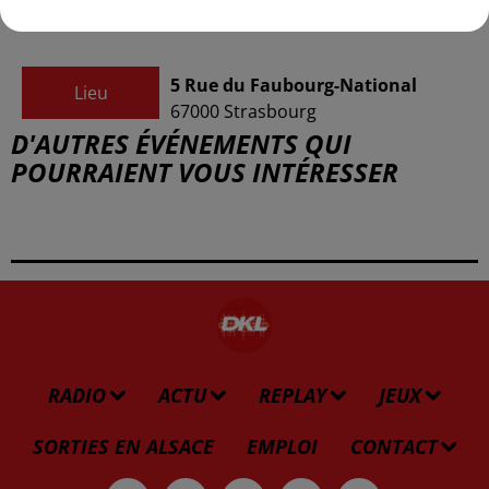
5 Rue du Faubourg-National
Lieu
67000
Strasbourg
D'AUTRES ÉVÉNEMENTS QUI
POURRAIENT VOUS INTÉRESSER
RADIO
ACTU
REPLAY
JEUX
SORTIES EN ALSACE
EMPLOI
CONTACT