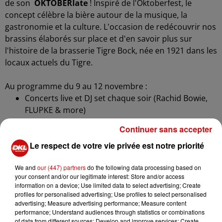
de son
O
KTOBERlate
!
Inspiré
de l'Oktoberfest, le
concept célèbre la bière autour de la musique, la
gastronomie et la culture. L'occasion de redécouvrir nos
brassins élaborés sur place et d'en savoir plus sur
l'histoire de la brasserie Tigre Bock, née en 1921 dans les
locaux actuels du Tigre.
Au programme du 9 au 12 novembre :
Concerts live et DJ set chaque soir (Rachid Bowie,
FLUPKE & more)
Ateliers zythologie et mixologie (art de la
Continuer sans accepter
dégustation et création de cocktails signature à
Le respect de votre vie privée est notre priorité
base de bière)
Ateliers floraux (bouquets de fleurs séchées avec
We and
our (447) partners
do the following data processing based on
céréales utilisées dans nos brassins)
your consent and/or our legitimate interest: Store and/or access
Yoga Beer (allier l'effort et le réconfort lors d'un
information on a device; Use limited data to select advertising; Create
cours insolite)
profiles for personalised advertising; Use profiles to select personalised
advertising; Measure advertising performance; Measure content
Atelier création de tarte flambée et dégustation...
performance; Understand audiences through statistics or combinations
of data from different sources; Develop and improve services; Create
>> événements gratuits