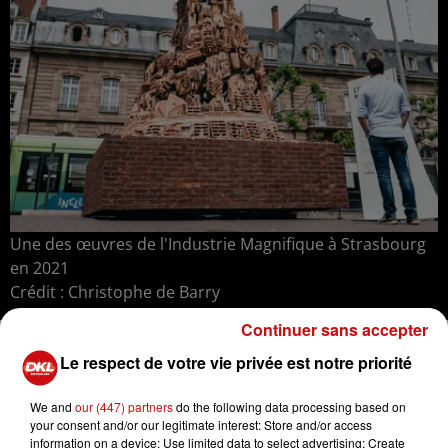
Une des œuvres de l'Industrie Magnifique à Strasbourg
en 2021
Crédit :
Christophe de Barry
Continuer sans accepter
C'est la deuxième édition de cette exposition
Le respect de votre vie privée est notre priorité
protéiforme
qui associe artistes, entreprises mécènes
et collectivités locales
, fédérés
We and
our (447) partners
do the following data processing based on
autour d’un objectif commun : promouvoir et
your consent and/or our legitimate interest: Store and/or access
développer la création, l’art et le patrimoine industriel
information on a device; Use limited data to select advertising; Create