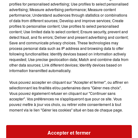
profiles for personalised advertising; Use profiles to select personalised
dans les territoires.
advertising; Measure advertising performance; Measure content
performance; Understand audiences through statistics or combinations
Voici en images quelques pépites de cette édition 2021 !
of data from different sources; Develop and improve services; Create
profiles to personalise content; Use profiles to select personalised
content; Use limited data to select content; Ensure security, prevent and
detect fraud, and fix errors; Deliver and present advertising and content;
Save and communicate privacy choices. These technologies may
process personal data such as IP address and browsing data to offer
following functionalities: Identify devices based on information actively
requested; Use precise geolocation data; Match and combine data from
other data sources; Link different devices; Identify devices based on
information transmitted automatically.
Vous pouvez accepter en cliquant sur "Accepter et fermer", ou affiner en
sélectionnant les finalités et/ou partenaires dans "Gérer mes choix".
Vous pouvez également refuser en cliquant sur "Continuer sans
accepter". Vos préférences ne s'appliqueront que pour ce site. Vous
pouvez mettre à jour vos choix, ou retirer votre consentement à tout
moment via le lien "Gérer les cookies" situé en bas de chaque page.
Accepter et fermer