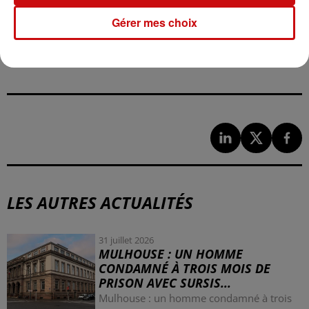
Gérer mes choix
LES AUTRES ACTUALITÉS
31 juillet 2026
MULHOUSE : UN HOMME
CONDAMNÉ À TROIS MOIS DE
PRISON AVEC SURSIS...
Mulhouse : un homme condamné à trois