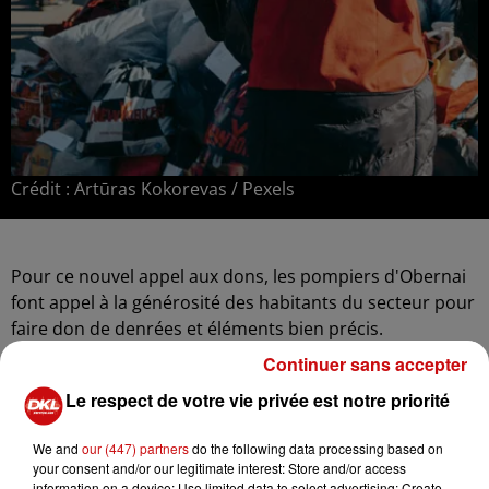
Crédit :
Artūras Kokorevas / Pexels
Pour ce nouvel appel aux dons, les pompiers d'Obernai
font appel à la générosité des habitants du secteur pour
faire don de denrées et éléments bien précis.
Continuer sans accepter
Voici la liste communiquée par les pompiers
Le respect de votre vie privée est notre priorité
Pâtes, riz, légumes secs
Sauce (tomates...)
We and
our (447) partners
do the following data processing based on
Conserves
your consent and/or our legitimate interest: Store and/or access
Papier toilette
information on a device; Use limited data to select advertising; Create