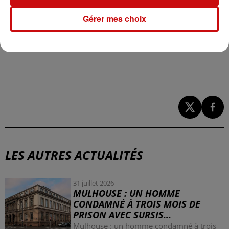
Gérer mes choix
LES AUTRES ACTUALITÉS
31 juillet 2026
MULHOUSE : UN HOMME
CONDAMNÉ À TROIS MOIS DE
PRISON AVEC SURSIS...
Mulhouse : un homme condamné à trois