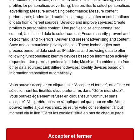
profiles for personalised advertising; Use profiles to select personalised
Essuie tout
advertising; Measure advertising performance; Measure content
Mouchoirs en papier
performance; Understand audiences through statistics or combinations
Brosse à dent, dentifrice
of data from different sources; Develop and improve services; Create
profiles to personalise content; Use profiles to select personalised
Capsules de lessive
content; Use limited data to select content; Ensure security, prevent and
Café moulu et filtres
detect fraud, and fix errors; Deliver and present advertising and content;
Save and communicate privacy choices. These technologies may
Une permanence sera assurée de 17h30 à 19h30
au
process personal data such as IP address and browsing data to offer
niveau du parking du Stade a Obernai
ce mercredi 23 et
following functionalities: Identify devices based on information actively
jeudi 24 mars
requested; Use precise geolocation data; Match and combine data from
pour la récolte des dons.
other data sources; Link different devices; Identify devices based on
information transmitted automatically.
Vous pouvez accepter en cliquant sur "Accepter et fermer", ou affiner en
sélectionnant les finalités et/ou partenaires dans "Gérer mes choix".
Vous pouvez également refuser en cliquant sur "Continuer sans
accepter". Vos préférences ne s'appliqueront que pour ce site. Vous
pouvez mettre à jour vos choix, ou retirer votre consentement à tout
moment via le lien "Gérer les cookies" situé en bas de chaque page.
Accepter et fermer