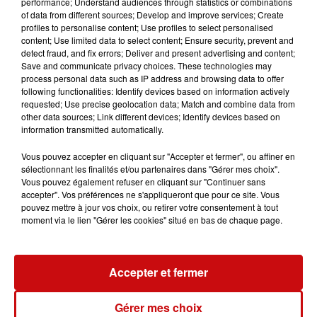
performance; Understand audiences through statistics or combinations
of data from different sources; Develop and improve services; Create
À LA UNE
profiles to personalise content; Use profiles to select personalised
content; Use limited data to select content; Ensure security, prevent and
detect fraud, and fix errors; Deliver and present advertising and content;
DKL en direct du Casino Barrière
Save and communicate privacy choices. These technologies may
Blotzheim !
process personal data such as IP address and browsing data to offer
following functionalities: Identify devices based on information actively
requested; Use precise geolocation data; Match and combine data from
other data sources; Link different devices; Identify devices based on
information transmitted automatically.
Mulhouse : un homme condamné à
Vous pouvez accepter en cliquant sur "Accepter et fermer", ou affiner en
sélectionnant les finalités et/ou partenaires dans "Gérer mes choix".
trois mois de prison avec sursis...
Vous pouvez également refuser en cliquant sur "Continuer sans
accepter". Vos préférences ne s'appliqueront que pour ce site. Vous
pouvez mettre à jour vos choix, ou retirer votre consentement à tout
moment via le lien "Gérer les cookies" situé en bas de chaque page.
la 77e Foire aux vins de Colmar
ouvre ses portes pendant 10 jours
Accepter et fermer
Gérer mes choix