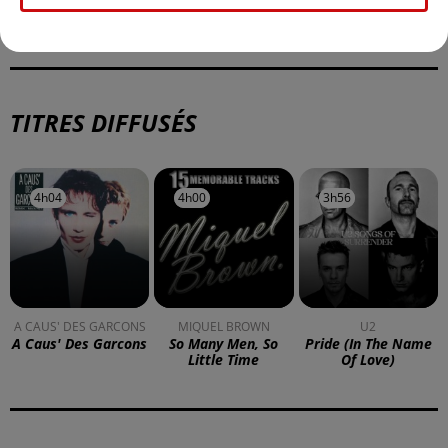
TITRES DIFFUSÉS
4h04
4h04
4h00
4h00
3h56
3h56
A CAUS' DES GARCONS
MIQUEL BROWN
U2
A Caus' Des Garcons
So Many Men, So
Pride (in The Name
Little Time
Of Love)