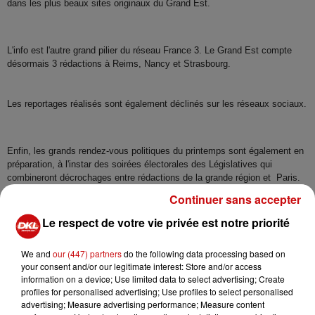
dans les plus beaux sites originaux du Grand Est.
L'info est l'autre grand pilier du réseau France 3. Le Grand Est compte
désormais 3 rédactions à Reims, Nancy et Strasbourg.
Les reportages réalisés sont également déclinés sur les réseaux sociaux.
Enfin, les grands rendez-vous politiques du printemps sont également en
préparation, à l'instar des soirées électorales des Législatives qui
combineront décrochages entre rédactions de la grande région et Paris.
Continuer sans accepter
Le respect de votre vie privée est notre priorité
We and
our (447) partners
do the following data processing based on
your consent and/or our legitimate interest: Store and/or access
information on a device; Use limited data to select advertising; Create
profiles for personalised advertising; Use profiles to select personalised
advertising; Measure advertising performance; Measure content