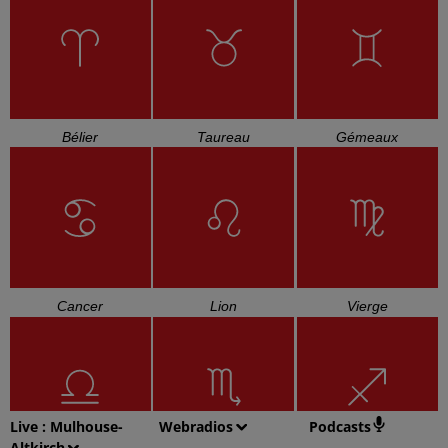
Bélier
Taureau
Gémeaux
Cancer
Lion
Vierge
Live :
Mulhouse-
Webradios
Podcasts
Altkirch