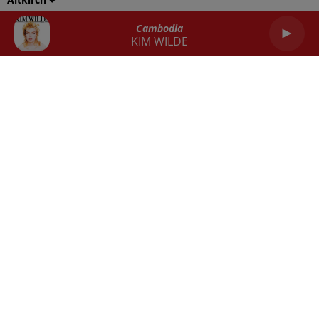
Balance
Scorpion
Sagittaire
Cambodia
KIM WILDE
Capricorne
Verseau
Poissons
RADIO
ACTU
REPLAY
JEUX
SORTIES EN ALSACE
EMPLOI
CONTACT