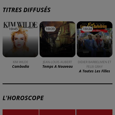
TITRES DIFFUSÉS
16h45
16h45
16h39
16h39
16h34
16h34
KIM WILDE
JEAN-LOUIS AUBERT
DIDIER BARBELIVIEN ET
Cambodia
Temps A Nouveau
FELIX GRAY
A Toutes Les Filles
L'HOROSCOPE