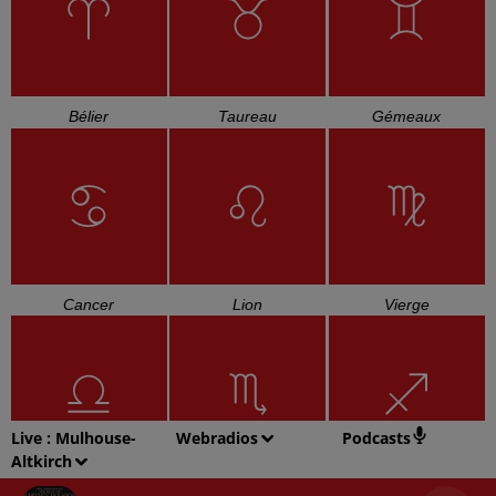
Bélier
Taureau
Gémeaux
Cancer
Lion
Vierge
Live :
Mulhouse-
Webradios
Podcasts
Altkirch
Balance
Scorpion
Sagittaire