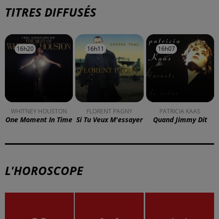
TITRES DIFFUSÉS
16h20
16h20
16h11
16h11
16h07
16h07
WHITNEY HOUSTON
FLORENT PAGNY
PATRICIA KAAS
One Moment In Time
Si Tu Veux M'essayer
Quand Jimmy Dit
L'HOROSCOPE