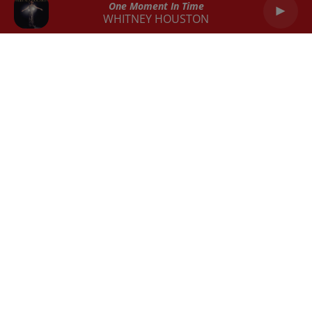
One Moment In Time
WHITNEY HOUSTON
Capricorne
Verseau
Poissons
RADIO
ACTU
REPLAY
JEUX
SORTIES EN ALSACE
EMPLOI
CONTACT