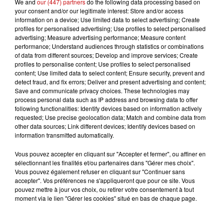
We and
our (447) partners
do the following data processing based on
distribution d'électricité et de téléphone.
your consent and/or our legitimate interest: Store and/or access
information on a device; Use limited data to select advertising; Create
Pour votre sécurité, la préfecture du Bas-Rhin vous
profiles for personalised advertising; Use profiles to select personalised
advertising; Measure advertising performance; Measure content
adresse
les conseils de comportements suivants
:
performance; Understand audiences through statistics or combinations
- Limitez vos déplacements. Limitez votre vitesse sur
of data from different sources; Develop and improve services; Create
profiles to personalise content; Use profiles to select personalised
route et autoroute, en particulier si vous conduisez un
content; Use limited data to select content; Ensure security, prevent and
véhicule ou attelage sensible aux effets du vent.
detect fraud, and fix errors; Deliver and present advertising and content;
Save and communicate privacy choices. These technologies may
- Ne vous promenez pas en forêt.
process personal data such as IP address and browsing data to offer
following functionalities: Identify devices based on information actively
- En ville, soyez vigilants face aux chutes possibles
requested; Use precise geolocation data; Match and combine data from
d'objets divers.
other data sources; Link different devices; Identify devices based on
information transmitted automatically.
- N'intervenez pas sur les toitures et ne touchez en
aucun cas à des fils électriques tombés au sol.
Vous pouvez accepter en cliquant sur "Accepter et fermer", ou affiner en
sélectionnant les finalités et/ou partenaires dans "Gérer mes choix".
- Rangez ou fixez les objets sensibles aux effets du vent
Vous pouvez également refuser en cliquant sur "Continuer sans
accepter". Vos préférences ne s'appliqueront que pour ce site. Vous
ou susceptibles d'être endommagés.
pouvez mettre à jour vos choix, ou retirer votre consentement à tout
- Installez impérativement les groupes électrogènes à
moment via le lien "Gérer les cookies" situé en bas de chaque page.
l'extérieur des bâtiments.