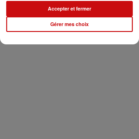
Pour en savoir plus et suivre l’évolution de la situation ,
Accepter et fermer
consultez le site :
www.vigilance.meteofrance.com
Gérer mes choix