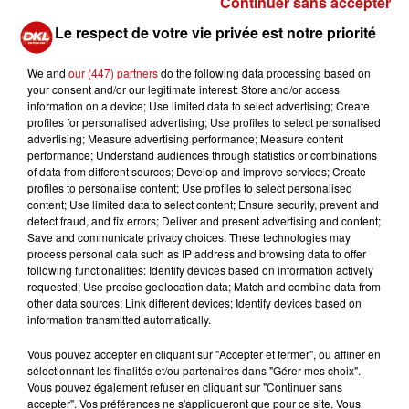
Continuer sans accepter
LA NOISETTE ET LE CHOCOLAT EN VEDETTES
Le respect de votre vie privée est notre priorité
La carrière de Simone Veil l'a inspiré et cela s'est
concrétisé
par ce "finger" chocolat - noisette
We and
our (447) partners
do the following data processing based on
disponible à la vente depuis quelques jours...
your consent and/or our legitimate interest: Store and/or access
information on a device; Use limited data to select advertising; Create
L'hommage pâtissier rendue par la jeune femme prend
profiles for personalised advertising; Use profiles to select personalised
la forme d'
un biscuit moelleux noisettes brutes,
advertising; Measure advertising performance; Measure content
performance; Understand audiences through statistics or combinations
fourré d'une crème intense à la noisette, croustillant
of data from different sources; Develop and improve services; Create
praliné et fine feuille de chocolat craquante
, à l'effigie
profiles to personalise content; Use profiles to select personalised
de Simone Veil.
content; Use limited data to select content; Ensure security, prevent and
detect fraud, and fix errors; Deliver and present advertising and content;
PÂTISSIÈRE ET CURIEUSE...
Save and communicate privacy choices. These technologies may
process personal data such as IP address and browsing data to offer
Ce n'est pas la première fois que Sarah Abitan va
following functionalities: Identify devices based on information actively
requested; Use precise geolocation data; Match and combine data from
chercher l'inspiration sur des terres autres que celles de
other data sources; Link different devices; Identify devices based on
la pâtisserie. Elle a déjà réalisé
plusieurs collaborations
information transmitted automatically.
avec des artistes plasticiens, des peintres
tels
Vous pouvez accepter en cliquant sur "Accepter et fermer", ou affiner en
Amandine Louise, Daniel Bussiere ou encore Sonia
sélectionnant les finalités et/ou partenaires dans "Gérer mes choix".
Verguet.
Vous pouvez également refuser en cliquant sur "Continuer sans
accepter". Vos préférences ne s'appliqueront que pour ce site. Vous