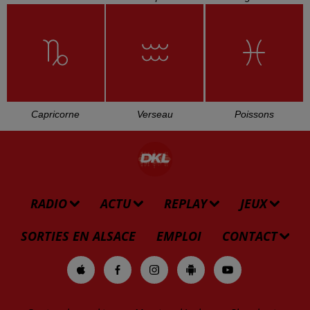
L'HOROSCOPE
Bélier
Taureau
Gémeaux
Cancer
Lion
Vierge