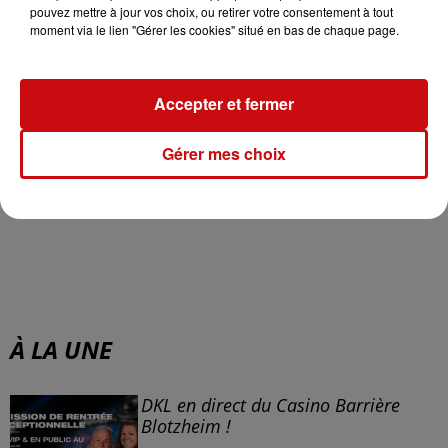
Pour cette année 2019, elle prévoit de
mener à bien
pouvez mettre à jour vos choix, ou retirer votre consentement à tout
deux autres de ces projets collabortaifs
... sans pour
moment via le lien "Gérer les cookies" situé en bas de chaque page.
autant dévoiler la forme qu'ils prendront !
Pâtisserie Gatô
Accepter et fermer
55, avenue des Vosges
67000 Strasbourg
Gérer mes choix
Page Facebook