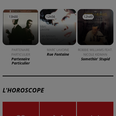
À LA UNE
DKL en direct du Casino Barrière
Blotzheim !
Mulhouse : un homme condamné à
trois mois de prison avec sursis...
la 77e Foire aux vins de Colmar
ouvre ses portes pendant 10 jours