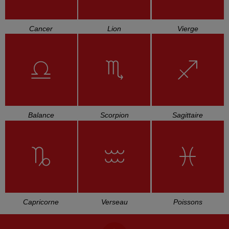
Cancer
Lion
Vierge
Balance
Scorpion
Sagittaire
Capricorne
Verseau
Poissons