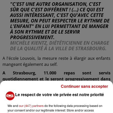
"C'EST UNE AUTRE ORGANISATION, C'EST
SÛR QUE C'EST DIFFÉRENT ! (...) CE QUI EST
AUSSI INTÉRESSANT, C'EST QU'AVEC CETTE
MESURE, ON PEUT RESPECTER LE RYTHME DE
L'ENFANT" EN LUI PERMETTANT DE MANGER
À SON RYTHME ET DE LE SERVIR
PROGRESSIVEMENT.
MICHÈLE KIENTZ, DIÉTÉTICIENNE EN CHARGE
DE LA QUALITÉ À LA VILLE DE STRASBOURG.
A l'école Louvois, la mesure reste à élargir aux enfants
mangeant également au self.
A Strasbourg, 11.000 repas sont servis
quotidiennement et le seront progressivement dans
des contenants en inox
. La capitale du Grand-Est est la
Continuer sans accepter
seule grande ville de France, pour l'heure, à s'être
Le respect de votre vie privée est notre priorité
engagée dans cette voie.
We and
our (447) partners
do the following data processing based on
your consent and/or our legitimate interest: Store and/or access