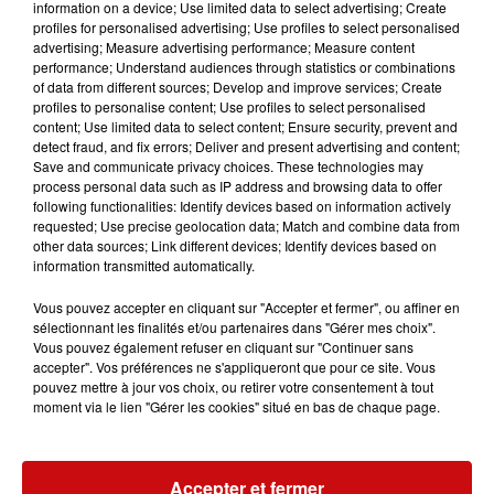
information on a device; Use limited data to select advertising; Create
profiles for personalised advertising; Use profiles to select personalised
advertising; Measure advertising performance; Measure content
performance; Understand audiences through statistics or combinations
of data from different sources; Develop and improve services; Create
profiles to personalise content; Use profiles to select personalised
content; Use limited data to select content; Ensure security, prevent and
À LA UNE
detect fraud, and fix errors; Deliver and present advertising and content;
Save and communicate privacy choices. These technologies may
process personal data such as IP address and browsing data to offer
DKL en direct du Casino Barrière
following functionalities: Identify devices based on information actively
requested; Use precise geolocation data; Match and combine data from
Blotzheim !
other data sources; Link different devices; Identify devices based on
information transmitted automatically.
Vous pouvez accepter en cliquant sur "Accepter et fermer", ou affiner en
sélectionnant les finalités et/ou partenaires dans "Gérer mes choix".
Vous pouvez également refuser en cliquant sur "Continuer sans
Mulhouse : un homme condamné à
accepter". Vos préférences ne s'appliqueront que pour ce site. Vous
trois mois de prison avec sursis...
pouvez mettre à jour vos choix, ou retirer votre consentement à tout
moment via le lien "Gérer les cookies" situé en bas de chaque page.
Accepter et fermer