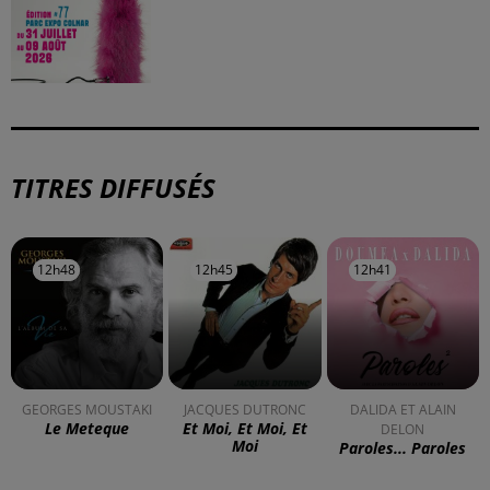
TITRES DIFFUSÉS
12h48
12h48
12h45
12h45
12h41
12h41
GEORGES MOUSTAKI
JACQUES DUTRONC
DALIDA ET ALAIN
Le Meteque
Et Moi, Et Moi, Et
DELON
Moi
Paroles... Paroles