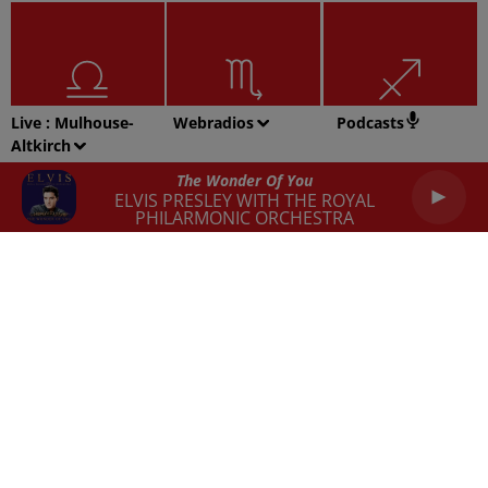
Live :
Mulhouse-
Webradios
Podcasts
Altkirch
Balance
Scorpion
Sagittaire
The Wonder Of You
ELVIS PRESLEY WITH THE ROYAL
PHILARMONIC ORCHESTRA
Capricorne
Verseau
Poissons