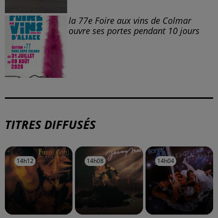
la 77e Foire aux vins de Colmar
ouvre ses portes pendant 10 jours
TITRES DIFFUSÉS
14h12
14h12
14h08
14h08
14h04
14h04