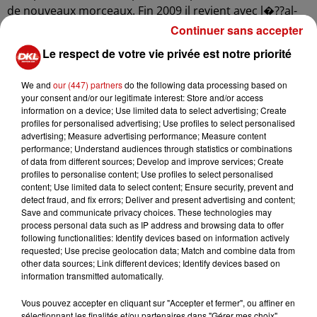
de nouveaux morceaux. Fin 2009 il revient avec l�??al­
bum Reality Killed The Video Staret le single Bodies qui
Continuer sans accepter
lui permettent de remon­ter la pente.
Le respect de votre vie privée est notre priorité
We and
our (447) partners
do the following data processing based on
your consent and/or our legitimate interest: Store and/or access
2010 marque égale­ment les retrou­vailles entre Robbie
information on a device; Use limited data to select advertising; Create
Williams et �??Take That�?�, reformé en 2005, groupe
profiles for personalised advertising; Use profiles to select personalised
avec lequel il enre­gistre l�??al­bum Progress. L�??at­
advertising; Measure advertising performance; Measure content
performance; Understand audiences through statistics or combinations
tente des fans est énorme et le succès du disque est à la
of data from different sources; Develop and improve services; Create
mesure de cette impa­tience. Fin novembre 2012 il
profiles to personalise content; Use profiles to select personalised
revient en solo avec son disque Take The Crownaccom­
content; Use limited data to select content; Ensure security, prevent and
detect fraud, and fix errors; Deliver and present advertising and content;
pa­gné du single Candy. Puis il enchaîne rapi­de­ment sur
Save and communicate privacy choices. These technologies may
son dixième albumSwing Both Ways qui sort en fin 2013.
process personal data such as IP address and browsing data to offer
S�??il est aujourd�??­hui moins présent dans les charts
following functionalities: Identify devices based on information actively
requested; Use precise geolocation data; Match and combine data from
euro­péens (et notam­ment en France), il demeure néan­
other data sources; Link different devices; Identify devices based on
moins une star incon­tes­tée en Grande-Bretagne.
information transmitted automatically.
Vous pouvez accepter en cliquant sur "Accepter et fermer", ou affiner en
sélectionnant les finalités et/ou partenaires dans "Gérer mes choix".