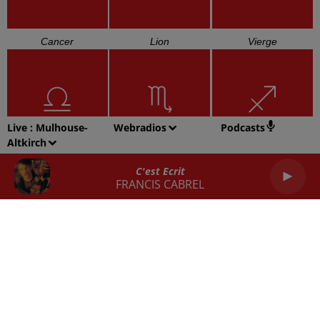
Cancer
Lion
Vierge
Live :
Mulhouse-
Webradios
Podcasts
Altkirch
Balance
Scorpion
Sagittaire
C'est Ecrit
FRANCIS CABREL
Capricorne
Verseau
Poissons