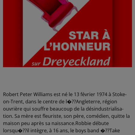
Robert Peter Williams est né le 13 février 1974 à Stoke-
on-Trent, dans le centre de l�??An­gle­terre, région
ouvrière qui souffre beau­coup de la désin­dus­tria­li­sa­
tion. Sa mère est fleu­riste, son père, comé­dien, quitte la
maison peu après sa nais­sance.Robbie débute
lorsqu�??il intègre, à 16 ans, le boys band �??Take