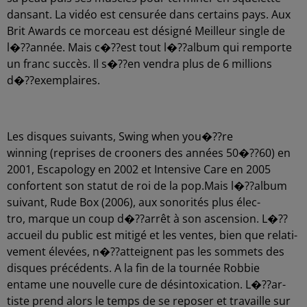
dansant. La vidéo est censu­rée dans certains pays. Aux
Brit Awards ce morceau est dési­gné Meilleur single de
l�??an­née. Mais c�??est tout l�??al­bum qui remporte
un franc succès. Il s�??en vendra plus de 6 millions
d�??exem­plaires.
Les disques suivants, Swing when you�??re
winning (reprises de croo­ners des années 50�??60) en
2001, Esca­po­logy en 2002 et Inten­sive Care en 2005
confortent son statut de roi de la pop.Mais l�??al­bum
suivant, Rude Box (2006), aux sono­ri­tés plus élec­
tro, marque un coup d�??ar­rêt à son ascen­sion. L�??
ac­cueil du public est mitigé et les ventes, bien que rela­ti­
ve­ment élevées, n�??at­teignent pas les sommets des
disques précé­dents. A la fin de la tour­née Robbie
entame une nouvelle cure de désin­toxi­ca­tion. L�??ar­
tiste prend alors le temps de se repo­ser et travaille sur