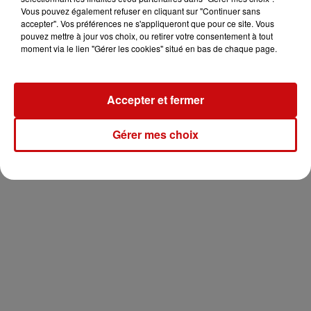
Vous pouvez également refuser en cliquant sur "Continuer sans
Côté vie privée, Robbie Williams est marié à l'actrice
accepter". Vos préférences ne s'appliqueront que pour ce site. Vous
turco-améri­caine Ayda Field depuis 2010. Ils ont une fille,
pouvez mettre à jour vos choix, ou retirer votre consentement à tout
Theo­dora Rose, née le 18 septembre 2012. La famille
moment via le lien "Gérer les cookies" situé en bas de chaque page.
s'agran­dit le 27 octobre 2014 avec la naiss­nace de leur
deuxième enfant, un garçon, prénommé Charl­ton Valen­
tine.
Accepter et fermer
Gérer mes choix