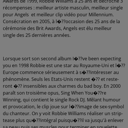
Awards de 1999, Robbie Williams a 25 ans et décroche 3
récom­penses : meilleur artiste mascu­lin, meilleur single
pour Angels et meilleur clip vidéo pour Millen­nium.
Consé­cra­tion en 2005, à l�??oc­ca­sion des 25 ans de la
céré­mo­nie des Brit Awards, Angels est élu meilleur
single des 25 dernières années.
Lorsque sort son second album I�??ve been expec­ting
you en 1998 Robbie est une star au Royaume-Uni et l�??
Eu­rope commence sérieu­se­ment à s�??in­té­res­ser au
phéno­mène. Seuls les Etats-Unis restent �?? et reste­
ront �?? insen­sibles aux charmes du bad boy. En 2000
paraît son troi­sième opus, Sing When You�??re
Winning, qui contient le single Rock DJ. Mêlant humour
et provo­ca­tion, le clip joue sur l�??image de sex-symbol
du chan­teur. On y voit Robbie Williams réali­ser un strip-
tease plus qu�??in­té­gral puisqu�??il va jusqu'à enle­ver
sa peau puis ses muscles pour termi­ner en sque­lette