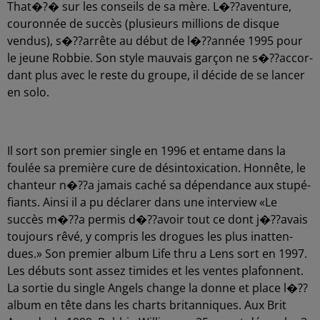
That�?� sur les conseils de sa mère. L�??aven­ture,
couron­née de succès (plusieurs millions de disque
vendus), s�??ar­rête au début de l�??an­née 1995 pour
le jeune Robbie. Son style mauvais garçon ne s�??ac­cor­
dant plus avec le reste du groupe, il décide de se lancer
en solo.
Il sort son premier single en 1996 et entame dans la
foulée sa première cure de désin­toxi­ca­tion. Honnête, le
chan­teur n�??a jamais caché sa dépen­dance aux stupé­
fiants. Ainsi il a pu décla­rer dans une inter­view «Le
succès m�??a permis d�??avoir tout ce dont j�??avais
toujours rêvé, y compris les drogues les plus inat­ten­
dues.» Son premier album Life thru a Lens sort en 1997.
Les débuts sont assez timides et les ventes plafonnent.
La sortie du single Angels change la donne et place l�??
al­bum en tête dans les charts britan­niques. Aux Brit