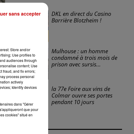
DKL en direct du Casino
uer sans accepter
Barrière Blotzheim !
a
erest: Store and/or
Mulhouse : un homme
tising; Use profiles to
condamné à trois mois de
tand audiences through
prison avec sursis...
personalise content; Use
 fraud, and fix errors;
 may process personal
e
mation actively
vices; Identify devices
la 77e Foire aux vins de
Colmar ouvre ses portes
pendant 10 jours
rtenaires dans "Gérer
s'appliqueront que pour
les cookies" situé en
e