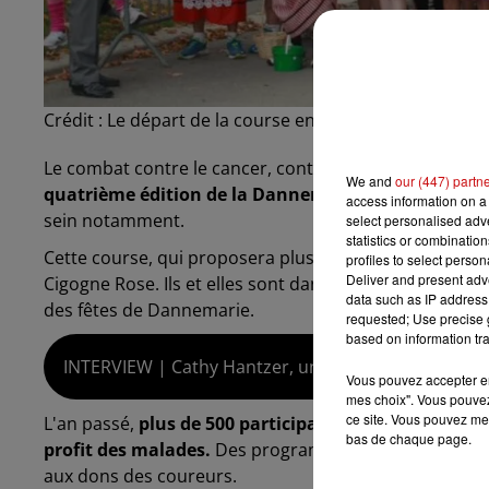
Crédit :
Le départ de la course en 2015 - photo FB/la
Le combat contre le cancer, contre les cancers... Une
We and
our (447) partn
quatrième édition de la Dannemarienne
, course au
access information on a 
sein notamment.
select personalised ad
statistics or combinatio
Cette course, qui proposera plusieurs circuits, est or
profiles to select person
Deliver and present adv
Cigogne Rose. Ils et elles sont dans le startings block
data such as IP address 
des fêtes de Dannemarie.
requested; Use precise g
based on information tra
INTERVIEW | Cathy Hantzer, une des organisatrice
Vous pouvez accepter en 
mes choix". Vous pouvez
ce site. Vous pouvez met
L'an passé,
plus de 500 participants s'étaient élancé
bas de chaque page.
profit des malades.
Des programmes d'accompagnement
aux dons des coureurs.