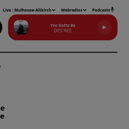
Live :
Mulhouse-Altkirch
Webradios
Podcasts
You Gotta Be
DES'REE
de
re