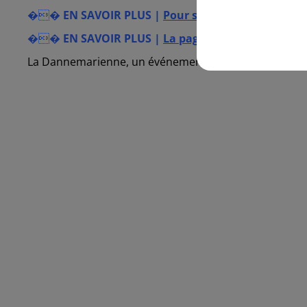
��
EN SAVOIR PLUS |
Pour s'inscrire à la course, 
��
EN SAVOIR PLUS |
La page Facebook de l'év
La Dannemarienne, un événement
Radio
Dreyeck
lan