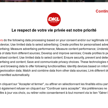
Contin
 Dannemarienne
Le respect de votre vie privée est notre priorité
 lutte de chaque instant. A Dannemarie, dimanche, se tient
l
ers
do the following data processing based on your consent and/or our legitimate int
 profit des malades et des familles atteints par le cancer, du
device; Use limited data to select advertising; Create profiles for personalised adver
vertising; Measure advertising performance; Measure content performance; Unders
ns of data from different sources; Develop and improve services; Create profiles to 
ganisée par une association de bénévoles impliquées, la
alised content; Use limited data to select content; Ensure security, prevent and detect
ertising and content; Save and communicate privacy choices. These technologies
s pour accueillir les coureurs dimanche matin dès 9h à la sall
and browsing data to offer following functionalities: Identify devices based on infor
eolocation data; Match and combine data from other data sources; Link different de
nsmitted automatically.
s de la Dannemarienne
cliquant sur "Accepter et fermer", ou affiner en sélectionnant les finalités et/ou pa
 également refuser en cliquant sur "Continuer sans accepter". Vos préférences ne 
tre à jour vos choix, ou retirer votre consentement à tout moment via le lien "Gérer 
s de la ligne de départ et 8000€ avaient été récoltés au
 et des soins esthétiques avaient pu être financés grâc