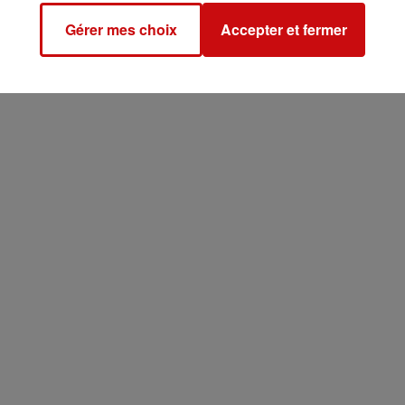
c'est par ici !
Gérer mes choix
Accepter et fermer
énement
d