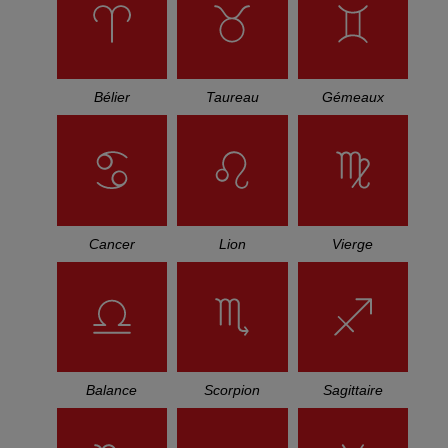
Bélier
Taureau
Gémeaux
Cancer
Lion
Vierge
Balance
Scorpion
Sagittaire