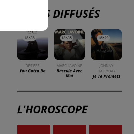
TITRES DIFFUSÉS
18h38
18h38
18h35
18h35
18h29
18h29
DES'REE
MARC LAVOINE
JOHNNY
You Gotta Be
Bascule Avec
HALLYDAY
Moi
Je Te Promets
L'HOROSCOPE