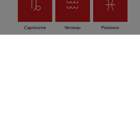
Capricorne
Verseau
Poissons
PLOI
CONTACT
Mulhouse-Altkirch