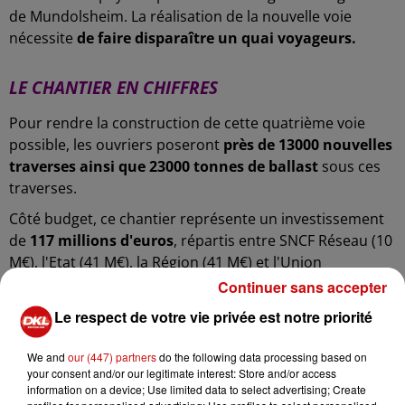
de Mundolsheim. La réalisation de la nouvelle voie
nécessite
de faire disparaître un quai voyageurs.
LE CHANTIER EN CHIFFRES
Pour rendre la construction de cette quatrième voie
possible, les ouvriers poseront
près de 13000 nouvelles
traverses ainsi que 23000 tonnes de ballast
sous ces
traverses.
Côté budget, ce chantier représente un investissement
de
117 millions d'euros
, répartis entre SNCF Réseau (10
M€), l'Etat (41 M€), la Région (41 M€) et l'Union
Européenne (21 M€). Les travaux doivent
durer près de
Continuer sans accepter
4 ans.
Le respect de votre vie privée est notre priorité
We and
our (447) partners
do the following data processing based on
your consent and/or our legitimate interest: Store and/or access
information on a device; Use limited data to select advertising; Create