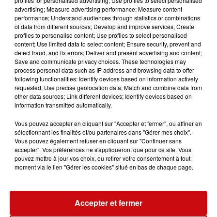
profiles for personalised advertising; Use profiles to select personalised
advertising; Measure advertising performance; Measure content
performance; Understand audiences through statistics or combinations
of data from different sources; Develop and improve services; Create
profiles to personalise content; Use profiles to select personalised
À LA UNE
content; Use limited data to select content; Ensure security, prevent and
detect fraud, and fix errors; Deliver and present advertising and content;
Save and communicate privacy choices. These technologies may
DKL en direct du Casino Barrière
process personal data such as IP address and browsing data to offer
Blotzheim !
following functionalities: Identify devices based on information actively
requested; Use precise geolocation data; Match and combine data from
other data sources; Link different devices; Identify devices based on
information transmitted automatically.
Vous pouvez accepter en cliquant sur "Accepter et fermer", ou affiner en
Mulhouse : un homme condamné à
sélectionnant les finalités et/ou partenaires dans "Gérer mes choix".
Vous pouvez également refuser en cliquant sur "Continuer sans
trois mois de prison avec sursis...
accepter". Vos préférences ne s'appliqueront que pour ce site. Vous
pouvez mettre à jour vos choix, ou retirer votre consentement à tout
moment via le lien "Gérer les cookies" situé en bas de chaque page.
la 77e Foire aux vins de Colmar
Accepter et fermer
ouvre ses portes pendant 10 jours