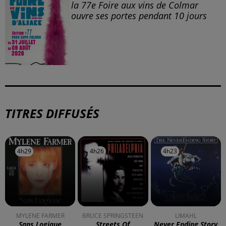
la 77e Foire aux vins de Colmar
ouvre ses portes pendant 10 jours
TITRES DIFFUSÉS
4h29
4h29
4h26
4h26
4h23
4h23
MYLENE FARMER
BRUCE SPRINGSTEEN
LIMAHL
Sans Logique
Streets Of
Never Ending Story