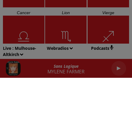
Cancer
Lion
Vierge
Live :
Mulhouse-
Webradios
Podcasts
Altkirch
Balance
Scorpion
Sagittaire
Sans Logique
MYLENE FARMER
Capricorne
Verseau
Poissons