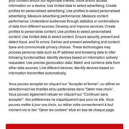
your consent and/or our legitimate interest: Store and/or access
information on a device; Use limited data to select advertising; Create
profiles for personalised advertising; Use profiles to select personalised
advertising; Measure advertising performance; Measure content
la 77e Foire aux vins de Colmar
performance; Understand audiences through statistics or combinations
ouvre ses portes pendant 10 jours
of data from different sources; Develop and improve services; Create
profiles to personalise content; Use profiles to select personalised
content; Use limited data to select content; Ensure security, prevent and
detect fraud, and fix errors; Deliver and present advertising and content;
Save and communicate privacy choices. These technologies may
process personal data such as IP address and browsing data to offer
following functionalities: Identify devices based on information actively
requested; Use precise geolocation data; Match and combine data from
other data sources; Link different devices; Identify devices based on
information transmitted automatically.
TITRES DIFFUSÉS
Vous pouvez accepter en cliquant sur "Accepter et fermer", ou affiner en
sélectionnant les finalités et/ou partenaires dans "Gérer mes choix".
Vous pouvez également refuser en cliquant sur "Continuer sans
accepter". Vos préférences ne s'appliqueront que pour ce site. Vous
8h41
8h41
8h37
8h37
8h32
8h32
pouvez mettre à jour vos choix, ou retirer votre consentement à tout
moment via le lien "Gérer les cookies" situé en bas de chaque page.