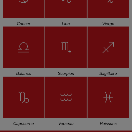
Cancer
Lion
Vierge
Balance
Scorpion
Sagittaire
Capricorne
Verseau
Poissons