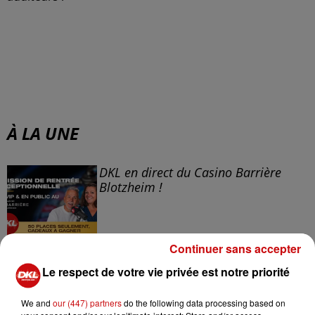
À LA UNE
DKL en direct du Casino Barrière
Blotzheim !
Continuer sans accepter
Mulhouse : un homme condamné à
Le respect de votre vie privée est notre priorité
trois mois de prison avec sursis...
We and
our (447) partners
do the following data processing based on