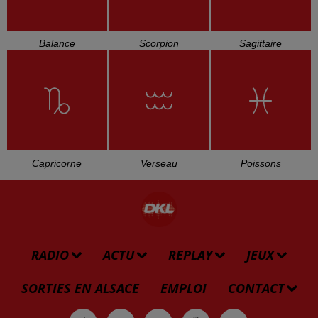
Balance
Scorpion
Sagittaire
Capricorne
Verseau
Poissons
RADIO
ACTU
REPLAY
JEUX
SORTIES EN ALSACE
EMPLOI
CONTACT