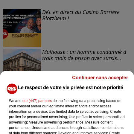
DKL en direct du Casino Barrière
Blotzheim !
Mulhouse : un homme condamné à
trois mois de prison avec sursis...
Continuer sans accepter
Le respect de votre vie privée est notre priorité
la 77e Foire aux vins de Colmar
ouvre ses portes pendant 10 jours
We and
our (447) partners
do the following data processing based on
your consent and/or our legitimate interest: Store and/or access
information on a device; Use limited data to select advertising; Create
profiles for personalised advertising; Use profiles to select personalised
advertising; Measure advertising performance; Measure content
performance; Understand audiences through statistics or combinations
of data from different sources; Develop and improve services; Create