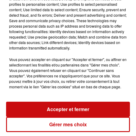
profiles to personalise content; Use profiles to select personalised
content; Use limited data to select content; Ensure security, prevent and
detect fraud, and fix errors; Deliver and present advertising and content;
TITRES DIFFUSÉS
Save and communicate privacy choices. These technologies may
process personal data such as IP address and browsing data to offer
following functionalities: Identify devices based on information actively
requested; Use precise geolocation data; Match and combine data from
other data sources; Link different devices; Identify devices based on
2h56
2h56
2h53
2h53
2h49
2h49
information transmitted automatically.
Vous pouvez accepter en cliquant sur "Accepter et fermer", ou affiner en
sélectionnant les finalités et/ou partenaires dans "Gérer mes choix".
Vous pouvez également refuser en cliquant sur "Continuer sans
accepter". Vos préférences ne s'appliqueront que pour ce site. Vous
pouvez mettre à jour vos choix, ou retirer votre consentement à tout
BOYS TOWN GANG
M POKORA
SANDRA
moment via le lien "Gérer les cookies" situé en bas de chaque page.
Can't Take My Eyes
Quand Même
Maria Magdalena
Off You
Accepter et fermer
L'HOROSCOPE
Gérer mes choix