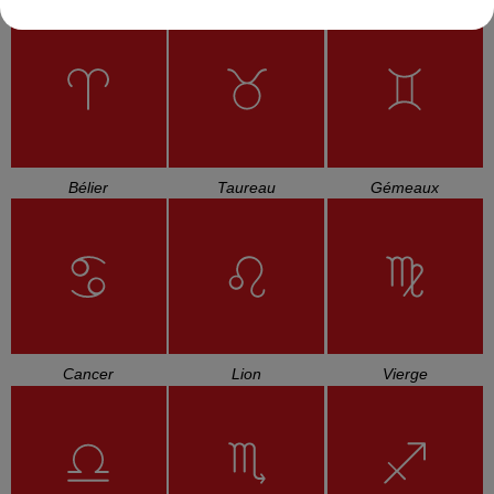
Bélier
Taureau
Gémeaux
Cancer
Lion
Vierge