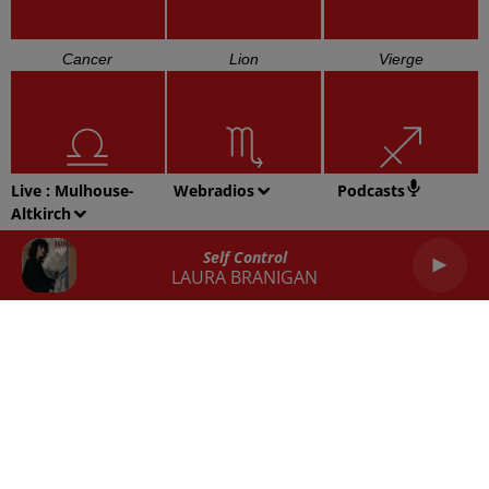
Cancer
Lion
Vierge
Live :
Mulhouse-
Webradios
Podcasts
Altkirch
Balance
Scorpion
Sagittaire
Self Control
LAURA BRANIGAN
Capricorne
Verseau
Poissons