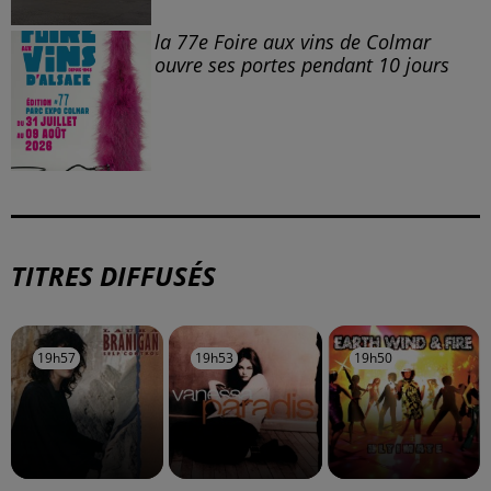
la 77e Foire aux vins de Colmar
ouvre ses portes pendant 10 jours
TITRES DIFFUSÉS
19h57
19h57
19h53
19h53
19h50
19h50