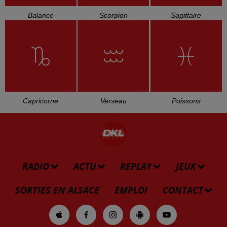
Balance
Scorpion
Sagittaire
Capricorne
Verseau
Poissons
RADIO
ACTU
REPLAY
JEUX
SORTIES EN ALSACE
EMPLOI
CONTACT