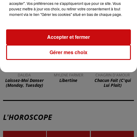
accepter". Vos préférences ne s'appliqueront que pour ce site. Vous
pouvez mettre à jour vos choix, ou retirer votre consentement à tout
TITRES DIFFUSÉS
moment via le lien "Gérer les cookies" situé en bas de chaque page.
6h12
6h12
6h08
6h08
6h04
6h04
Accepter et fermer
Gérer mes choix
DALIDA
MYLENE FARMER
CHAGRIN D'AMOUR
Laissez-Moi Danser
Libertine
Chacun Fait (c'qui
(monday, Tuesday)
Lui Plait)
L'HOROSCOPE