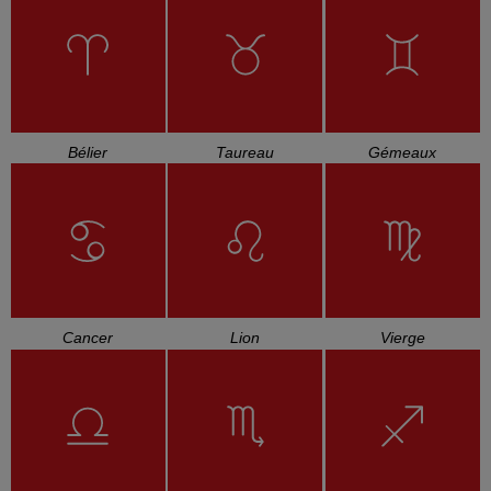
Bélier
Taureau
Gémeaux
Cancer
Lion
Vierge