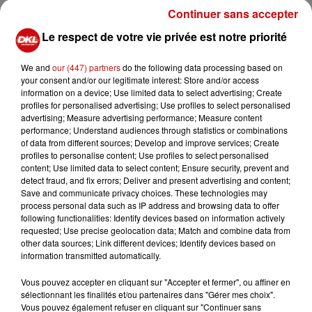
DKL en direct du Casino Barrière
Continuer sans accepter
Blotzheim !
Le respect de votre vie privée est notre priorité
We and
our (447) partners
do the following data processing based on
your consent and/or our legitimate interest: Store and/or access
information on a device; Use limited data to select advertising; Create
Mulhouse : un homme condamné à
profiles for personalised advertising; Use profiles to select personalised
trois mois de prison avec sursis...
advertising; Measure advertising performance; Measure content
performance; Understand audiences through statistics or combinations
of data from different sources; Develop and improve services; Create
profiles to personalise content; Use profiles to select personalised
content; Use limited data to select content; Ensure security, prevent and
detect fraud, and fix errors; Deliver and present advertising and content;
la 77e Foire aux vins de Colmar
Save and communicate privacy choices. These technologies may
ouvre ses portes pendant 10 jours
process personal data such as IP address and browsing data to offer
following functionalities: Identify devices based on information actively
requested; Use precise geolocation data; Match and combine data from
other data sources; Link different devices; Identify devices based on
information transmitted automatically.
Vous pouvez accepter en cliquant sur "Accepter et fermer", ou affiner en
sélectionnant les finalités et/ou partenaires dans "Gérer mes choix".
Vous pouvez également refuser en cliquant sur "Continuer sans