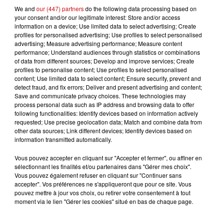
Le deuxième, enteriné le 24 novembre 2017, a abouti à
We and
our (447) partners
do the following data processing based on
un simple "ajustement" lié à l'arrivée de Christophe
your consent and/or our legitimate interest: Store and/or access
information on a device; Use limited data to select advertising; Create
Castaner à la tête de LREM.
profiles for personalised advertising; Use profiles to select personalised
advertising; Measure advertising performance; Measure content
performance; Understand audiences through statistics or combinations
of data from different sources; Develop and improve services; Create
profiles to personalise content; Use profiles to select personalised
content; Use limited data to select content; Ensure security, prevent and
detect fraud, and fix errors; Deliver and present advertising and content;
Save and communicate privacy choices. These technologies may
process personal data such as IP address and browsing data to offer
following functionalities: Identify devices based on information actively
requested; Use precise geolocation data; Match and combine data from
other data sources; Link different devices; Identify devices based on
information transmitted automatically.
Vous pouvez accepter en cliquant sur "Accepter et fermer", ou affiner en
sélectionnant les finalités et/ou partenaires dans "Gérer mes choix".
Vous pouvez également refuser en cliquant sur "Continuer sans
accepter". Vos préférences ne s'appliqueront que pour ce site. Vous
pouvez mettre à jour vos choix, ou retirer votre consentement à tout
moment via le lien "Gérer les cookies" situé en bas de chaque page.