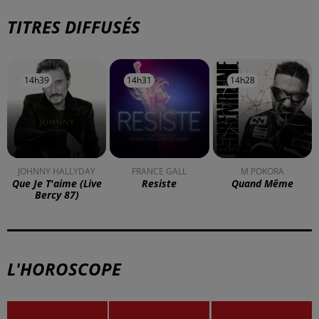
TITRES DIFFUSÉS
14h39
14h39
14h31
14h31
14h28
14h28
JOHNNY HALLYDAY
FRANCE GALL
M POKORA
Que Je T'aime (live
Resiste
Quand Même
Bercy 87)
L'HOROSCOPE