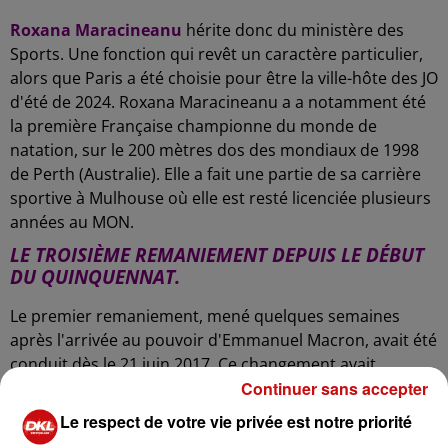
Roxana Maracineanu
hérite donc du ministère des
Sports. Une fonction qui revêt un caractère particulier,
alors que Paris a été choisie pour être la ville-hôte des JO
d'été de 2024. Roxana Maracineanu a a notamment été
la première Française championne du monde de
natation, sur le 200 mètres dos des mondiaux de 1998
de Perth (Australie). Elle a fait une partie de sa carrière
sportive à Mulhouse où elle est resté licenciée plusieurs
années au MON.
LE TROISIÈME REMANIEMENT DEPUIS LE DÉBUT
DU QUINQUENNAT.
Le premier remaniement, mené quelques semaines
après l'arrivée au pouvoir d'Emmanuel Macron, avait été
conduit dès le 21 juin 2017. Ce changement avait
Continuer sans accepter
entraîné le départ de quatre ministres, dont François
Bayrou, pour cause d'enquêtes judiciaires.
Le respect de votre vie privée est notre priorité