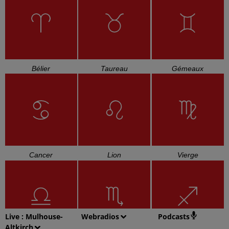
Bélier
Taureau
Gémeaux
Cancer
Lion
Vierge
Live :
Mulhouse-
Webradios
Podcasts
Altkirch