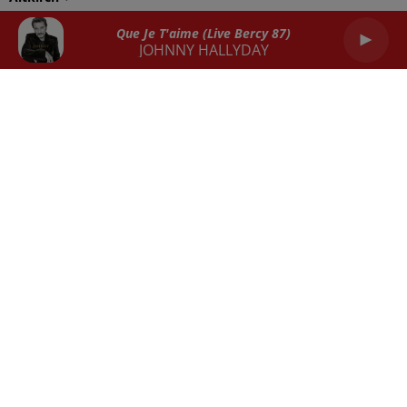
Balance
Scorpion
Sagittaire
Que Je T'aime (live Bercy 87)
JOHNNY HALLYDAY
Capricorne
Verseau
Poissons
RADIO
ACTU
REPLAY
JEUX
SORTIES EN ALSACE
EMPLOI
CONTACT