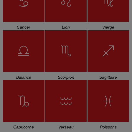
Cancer
Lion
Vierge
Balance
Scorpion
Sagittaire
Capricorne
Verseau
Poissons