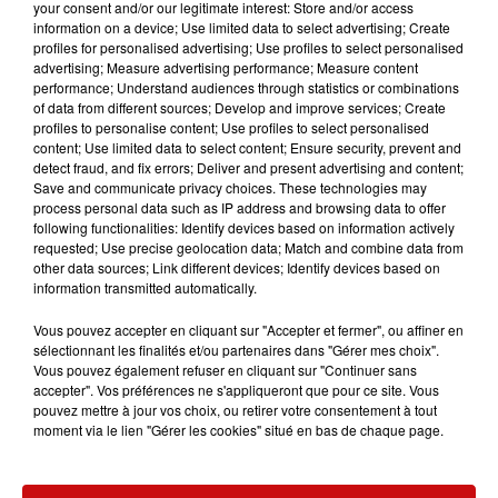
your consent and/or our legitimate interest: Store and/or access
information on a device; Use limited data to select advertising; Create
profiles for personalised advertising; Use profiles to select personalised
advertising; Measure advertising performance; Measure content
performance; Understand audiences through statistics or combinations
of data from different sources; Develop and improve services; Create
profiles to personalise content; Use profiles to select personalised
content; Use limited data to select content; Ensure security, prevent and
detect fraud, and fix errors; Deliver and present advertising and content;
Save and communicate privacy choices. These technologies may
À LA UNE
process personal data such as IP address and browsing data to offer
following functionalities: Identify devices based on information actively
requested; Use precise geolocation data; Match and combine data from
DKL en direct du Casino Barrière
other data sources; Link different devices; Identify devices based on
Blotzheim !
information transmitted automatically.
Vous pouvez accepter en cliquant sur "Accepter et fermer", ou affiner en
sélectionnant les finalités et/ou partenaires dans "Gérer mes choix".
Vous pouvez également refuser en cliquant sur "Continuer sans
accepter". Vos préférences ne s'appliqueront que pour ce site. Vous
pouvez mettre à jour vos choix, ou retirer votre consentement à tout
Mulhouse : un homme condamné à
moment via le lien "Gérer les cookies" situé en bas de chaque page.
trois mois de prison avec sursis...