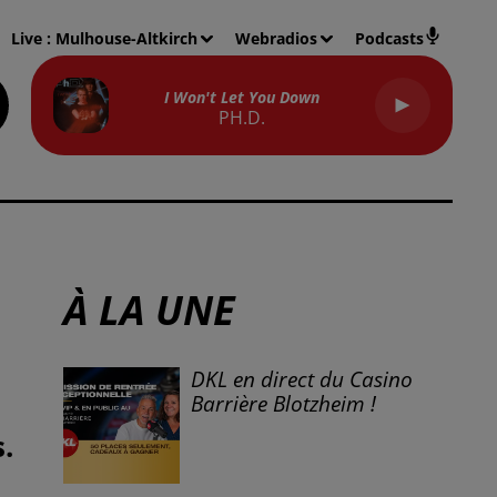
Live :
Mulhouse-Altkirch
Webradios
Podcasts
I Won't Let You Down
PH.D.
À LA UNE
DKL en direct du Casino
Barrière Blotzheim !
.