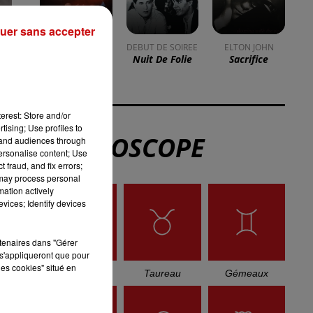
uer sans accepter
PH.D.
DEBUT DE SOIREE
ELTON JOHN
I Won't Let You
Nuit De Folie
Sacrifice
Down
erest: Store and/or
tising; Use profiles to
g
L'HOROSCOPE
tand audiences through
personalise content; Use
 fraud, and fix errors;
 may process personal
mation actively
vices; Identify devices
r
rtenaires dans "Gérer
s'appliqueront que pour
les cookies" situé en
Bélier
Taureau
Gémeaux