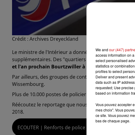
Crédit :
Archives Dreyeckland
We and
our (447) partn
Le ministre de l'Intérieur a donné la liste d'une trent
access information on a 
supplémentaires. Des "quartiers de reconquête répub
select personalised ad
statistics or combinatio
et l'an prochain Bourtzwiller à Mulhouse
.
profiles to select person
Par ailleurs, des groupes de contact sont mis en pla
Deliver and present adv
data such as IP address 
Wissembourg.
requested; Use precise g
based on information tra
Plus de 10.000 postes de policiers et gendarmes sont 
Réécoutez le reportage que nous avons consacré à cett
Vous pouvez accepter en 
mes choix". Vous pouvez
2018.
ce site. Vous pouvez met
bas de chaque page.
ECOUTER | Renforts de police en vue à Strasbourg,