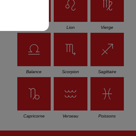
Cancer
Lion
Vierge
Balance
Scorpion
Sagittaire
Capricorne
Verseau
Poissons