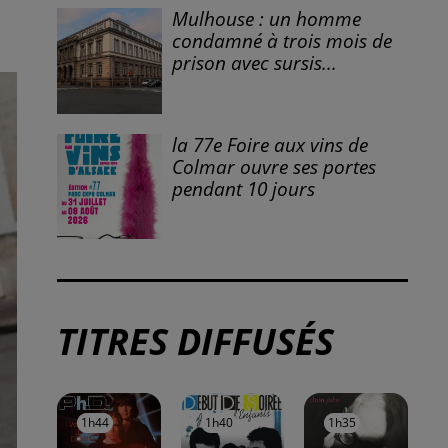
Mulhouse : un homme
condamné à trois mois de
prison avec sursis...
la 77e Foire aux vins de
Colmar ouvre ses portes
pendant 10 jours
TITRES DIFFUSÉS
1h44
1h44
1h40
1h40
1h35
1h35