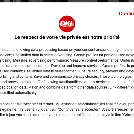
Contin
Le respect de votre vie privée est notre priorité
ers
do the following data processing based on your consent and/or our legitimate int
aine de quartiers qui feront l'objet d'une dotation de moyens
device; Use limited data to select advertising; Create profiles for personalised adver
licaine".
Dès cette année, Neuhof et Meinau à Strasbour
vertising; Measure advertising performance; Measure content performance; Unders
ns of data from different sources; Develop and improve services; Create profiles to 
alised content; Use limited data to select content; Ensure security, prevent and detect
ce auprès des compagnies de gendarmerie de Strasbourg et
ertising and content; Save and communicate privacy choices. These technologies
and browsing data to offer following functionalities: Identify devices based on infor
eolocation data; Match and combine data from other data sources; Link different de
nsmitted automatically.
à créer avant la fin du quinquennat.
e annonce. Sujet diffusé dans le #18hRDL du jeudi 8 févrie
cliquant sur "Accepter et fermer", ou affiner en sélectionnant les finalités et/ou pa
 également refuser en cliquant sur "Continuer sans accepter". Vos préférences ne 
tre à jour vos choix, ou retirer votre consentement à tout moment via le lien "Gérer 
 Mulhouse et Wissembourg avec la PSQ (09.02.2018)