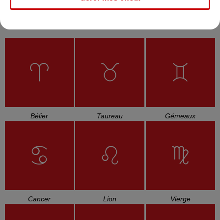
L'HOROSCOPE
Bélier
Taureau
Gémeaux
Cancer
Lion
Vierge