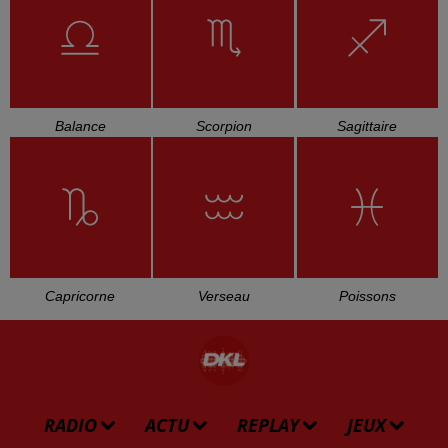
Balance
Scorpion
Sagittaire
Capricorne
Verseau
Poissons
RADIO
ACTU
REPLAY
JEUX