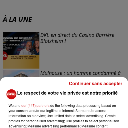
À LA UNE
DKL en direct du Casino Barrière
Blotzheim !
Mulhouse : un homme condamné à
trois mois de prison avec sursis...
Continuer sans accepter
Le respect de votre vie privée est notre priorité
We and
our (447) partners
do the following data processing based on
la 77e Foire aux vins de Colmar
your consent and/or our legitimate interest: Store and/or access
information on a device; Use limited data to select advertising; Create
ouvre ses portes pendant 10 jours
profiles for personalised advertising; Use profiles to select personalised
advertising; Measure advertising performance; Measure content