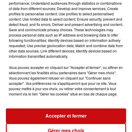
performance; Understand audiences through statistics or combinations
of data from different sources; Develop and improve services; Create
profiles to personalise content; Use profiles to select personalised
content; Use limited data to select content; Ensure security, prevent and
detect fraud, and fix errors; Deliver and present advertising and content;
Save and communicate privacy choices. These technologies may
process personal data such as IP address and browsing data to offer
following functionalities: Identify devices based on information actively
TITRES DIFFUSÉS
requested; Use precise geolocation data; Match and combine data from
other data sources; Link different devices; Identify devices based on
information transmitted automatically.
Vous pouvez accepter en cliquant sur "Accepter et fermer", ou affiner en
8h35
8h35
8h32
8h32
8h31
8h31
sélectionnant les finalités et/ou partenaires dans "Gérer mes choix".
Vous pouvez également refuser en cliquant sur "Continuer sans
accepter". Vos préférences ne s'appliqueront que pour ce site. Vous
pouvez mettre à jour vos choix, ou retirer votre consentement à tout
moment via le lien "Gérer les cookies" situé en bas de chaque page.
CELINE DION
GOLD
DKL
Dansons
Plus Pres Des Etoiles
La Meteo En Alsace
Accepter et fermer
Gérer mes choix