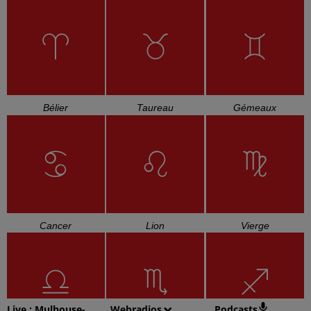
Bélier
Taureau
Gémeaux
Cancer
Lion
Vierge
Live :
Mulhouse-
Webradios
Podcasts