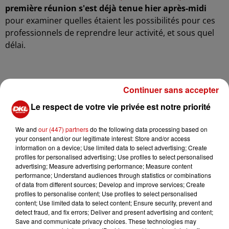
première réunion s'est déjà tenue hier après-midi
pour examiner quelles étaient les possibilités pour ces
professionnels de reprendre leur activité, et sous quel
délai.
Continuer sans accepter
Le respect de votre vie privée est notre priorité
We and
our (447) partners
do the following data processing based on
your consent and/or our legitimate interest: Store and/or access
information on a device; Use limited data to select advertising; Create
profiles for personalised advertising; Use profiles to select personalised
advertising; Measure advertising performance; Measure content
performance; Understand audiences through statistics or combinations
of data from different sources; Develop and improve services; Create
profiles to personalise content; Use profiles to select personalised
content; Use limited data to select content; Ensure security, prevent and
detect fraud, and fix errors; Deliver and present advertising and content;
Save and communicate privacy choices. These technologies may