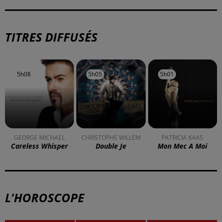
TITRES DIFFUSÉS
5h08
5h08
5h05
5h05
5h01
5h01
GEORGE MICHAEL
CHRISTOPHE WILLEM
PATRICIA KAAS
Careless Whisper
Double Je
Mon Mec A Moi
L'HOROSCOPE