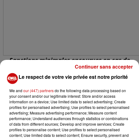
Sanctions minimales encourues en cas de
Continuer sans accepter
non-respect de la législation
Le respect de votre vie privée est notre priorité
sur les trotinnettes électriques en France et
en Allemagne (d'après Centre Européen de la
We and
our (447) partners
do the following data processing based on
Consommation)
your consent and/or our legitimate interest: Store and/or access
information on a device; Use limited data to select advertising; Create
profiles for personalised advertising; Use profiles to select personalised
advertising; Measure advertising performance; Measure content
UNE ASSURANCE OBLIGATOIRE DANS LES DEUX
performance; Understand audiences through statistics or combinations
PAYS
of data from different sources; Develop and improve services; Create
profiles to personalise content; Use profiles to select personalised
content; Use limited data to select content; Ensure security, prevent and
En France, les EDP motorisés sont dès à présent