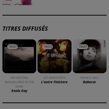
TITRES DIFFUSÉS
19h57
19h57
19h53
19h53
19h47
19h47
ORCHESTRAL
LES INNOCENTS
FRANCE GALL
L'autre Finistere
Babacar
MANOEUVRES IN THE
DARK
Enola Gay