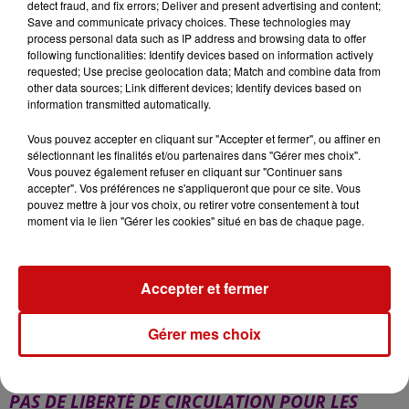
detect fraud, and fix errors; Deliver and present advertising and content;
soumis à une obligation d‘assurance de
Save and communicate privacy choices. These technologies may
responsabilité civile pour les dommages causés à
process personal data such as IP address and browsing data to offer
following functionalities: Identify devices based on information actively
autrui
(blessures ou dégâts matériels). Renseignez-vous
requested; Use precise geolocation data; Match and combine data from
avec votre assureur pour être couvert !
other data sources; Link different devices; Identify devices based on
Attention, les opérateurs privés qui proposent en
information transmitted automatically.
France des trottinettes électriques en libre-service
Vous pouvez accepter en cliquant sur "Accepter et fermer", ou affiner en
n'assurent pas systématiquement les utilisateurs.
sélectionnant les finalités et/ou partenaires dans "Gérer mes choix".
Vous pouvez également refuser en cliquant sur "Continuer sans
En Allemagne, il sera obligatoire de souscrire une
accepter". Vos préférences ne s'appliqueront que pour ce site. Vous
assurance responsabilité civile automobile
(« Kfz-
pouvez mettre à jour vos choix, ou retirer votre consentement à tout
Haftpflichtversicherung ») et il faudra coller une vignette,
moment via le lien "Gérer les cookies" situé en bas de chaque page.
appelée « Versicherungsplakette », qui attestera aux
forces de l’ordre allemandes que vous êtes assuré et
que le modèle de la trottinette est bien autorisé. La
Accepter et fermer
conduite sans assurance d’un véhicule motorisé
constitue un délit au regard du code de la route aussi
Gérer mes choix
bien français qu'allemand.
PAS DE LIBERTÉ DE CIRCULATION POUR LES