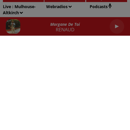
Live :
Mulhouse-
Webradios
Podcasts
Altkirch
Balance
Scorpion
Sagittaire
Morgane De Toi
RENAUD
Capricorne
Verseau
Poissons
RADIO
ACTU
REPLAY
JEUX
SORTIES EN ALSACE
EMPLOI
CONTACT