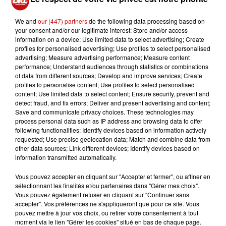
accident survenu en milieu de matinée dans le col de la
Schlucht. Un poids lourd s'et revnersé sur la D417, axe
We and
our (447) partners
do the following data processing based on
your consent and/or our legitimate interest: Store and/or access
qui chemine vers le sommet duu col de la Schlucht.
La
information on a device; Use limited data to select advertising; Create
circulation est bloquée dans les deux sens à hauteur
profiles for personalised advertising; Use profiles to select personalised
de la bifurcation avec le Tanet.
advertising; Measure advertising performance; Measure content
performance; Understand audiences through statistics or combinations
of data from different sources; Develop and improve services; Create
profiles to personalise content; Use profiles to select personalised
content; Use limited data to select content; Ensure security, prevent and
detect fraud, and fix errors; Deliver and present advertising and content;
Save and communicate privacy choices. These technologies may
process personal data such as IP address and browsing data to offer
following functionalities: Identify devices based on information actively
requested; Use precise geolocation data; Match and combine data from
other data sources; Link different devices; Identify devices based on
information transmitted automatically.
Vous pouvez accepter en cliquant sur "Accepter et fermer", ou affiner en
sélectionnant les finalités et/ou partenaires dans "Gérer mes choix".
Vous pouvez également refuser en cliquant sur "Continuer sans
accepter". Vos préférences ne s'appliqueront que pour ce site. Vous
pouvez mettre à jour vos choix, ou retirer votre consentement à tout
moment via le lien "Gérer les cookies" situé en bas de chaque page.