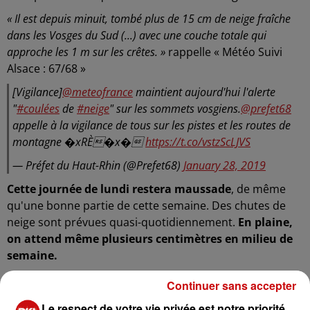
« Il est depuis minuit, tombé plus de 15 cm de neige fraîche
dans les Vosges du Sud (...) avec une couche totale qui
approche les 1 m sur les crêtes. »
rappelle « Météo Suivi
Alsace : 67/68 »
[Vigilance]
@meteofrance
maintient aujourd'hui l'alerte
"
#coulées
de
#neige
" sur les sommets vosgiens.
@prefet68
appelle à la vigilance de tous sur les pistes et les routes de
montagne �xRÈ�x�
https://t.co/vstzScLJVS
— Préfet du Haut-Rhin (@Prefet68)
January 28, 2019
Cette journée de lundi restera maussade
, de même
qu'une bonne partie de cette semaine. Des chutes de
neige sont prévues quasi-quotidiennement.
En plaine,
on attend même plusieurs centimètres en milieu de
semaine.
LE COL DE LA SCHLUCHT BLOQUÉ (10H20)
Continuer sans accepter
La circulation est difficile dans les cols, en témoigne cet
Le respect de votre vie privée est notre priorité