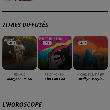
TITRES DIFFUSÉS
9h35
9h35
9h31
9h31
9h26
9h26
RENAUD
FINZY KONTINI
MICHEL POLNAREFF
Morgane De Toi
Cha Cha Cha
Goodbye Marylou
L'HOROSCOPE