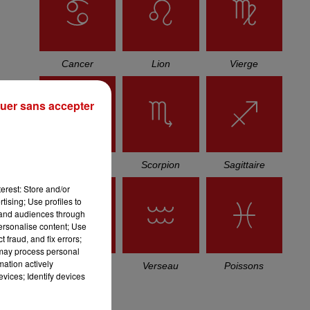
TITRES DIFFUSÉS
15h11
15h11
15h08
15h08
15h03
15h03
,
uer sans accepter
uin
PATRICK JUVET
JULIEN CLERC
WHITNEY
Ou Sont Les
Quand Je Joue
HOUSTON
Femmes
I Have Nothing
erest: Store and/or
à
tising; Use profiles to
tand audiences through
personalise content; Use
 fraud, and fix errors;
L'HOROSCOPE
 may process personal
mation actively
vices; Identify devices