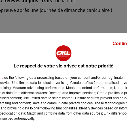
C relevés au plus "frais"
de la nuit.
épreuve après une journée de dimanche caniculaire !
olmar, c'est le record mensuel pour un mois de juin qui est tombé
Contin
 ce mardi mercredi 25 juin, il n'avait jamais fait aussi chaud en j
Le respect de votre vie privée est notre priorité
ÉS
ers
do the following data processing based on your consent and/or our legitimate int
 Strasbourg
, à la station d’Entzheim :
38.8°C
ont été relevés 
device; Use limited data to select advertising; Create profiles for personalised adver
vertising; Measure advertising performance; Measure content performance; Unders
 ce site.
ns of data from different sources; Develop and improve services; Create profiles to 
alised content; Use limited data to select content; Ensure security, prevent and detect
un mois de juin qui a été dépassé, avec
38,6°C.
ertising and content; Save and communicate privacy choices. These technologies
and browsing data to offer following functionalities: Identify devices based on infor
 selon Atmo Risk !
eolocation data; Match and combine data from other data sources; Link different de
nsmitted automatically.