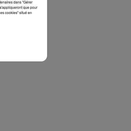
rtenaires dans "Gérer
s'appliqueront que pour
les cookies" situé en
Bélier
Taureau
Gémeaux
Cancer
Lion
Vierge
Balance
Scorpion
Sagittaire