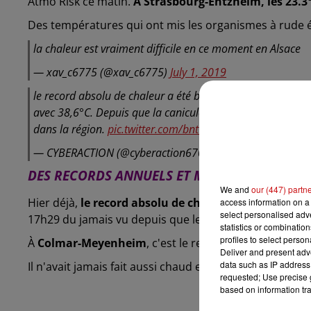
Atmo Risk ce matin.
A Strasbourg-Entzheim, les 23.3°
Des températures qui ont mis les organismes à rude 
la chaleur est vraiment difficile en ce moment en Alsace
— xav_c6775 (@xav_c6775)
July 1, 2019
le record absolu de chaleur a été battu à Strasbourg. À C
avec 38,6°C. Depuis que la canicule s'est invitée en Alsace
dans la région.
pic.twitter.com/bnt7yLM4GX
— CYBERACTION (@cyberaction6700)
June 30, 2019
DES RECORDS ANNUELS ET MENSUELS DÉPASS
We and
our (447) partn
Hier déjà,
le record absolu de chaleur a été battu à
access information on a 
select personalised ad
17h29 du jamais vu depuis que le début des relevés sur
statistics or combinatio
profiles to select person
À
Colmar-Meyenheim
, c'est le record mensuel pour 
Deliver and present adv
data such as IP address 
Il n'avait jamais fait aussi chaud en juin dans la région
requested; Use precise g
based on information tra