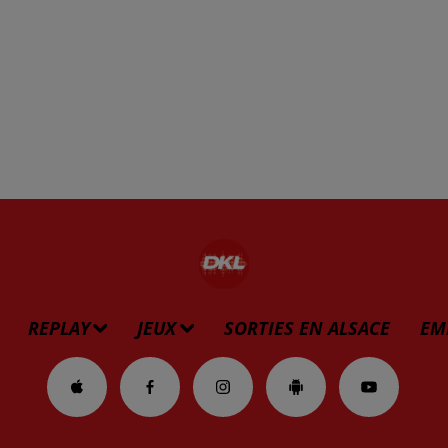
REPLAY
JEUX
SORTIES EN ALSACE
EM