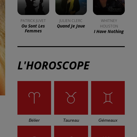
DKL en direct du Casino
Barrière Blotzheim !
Mulhouse : un homme
condamné à trois mois de
prison avec sursis...
la 77e Foire aux vins de
Colmar ouvre ses portes
pendant 10 jours