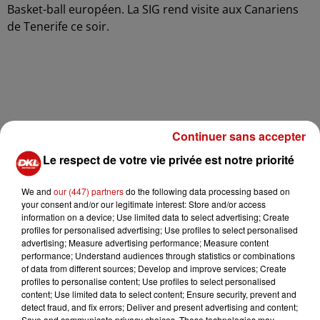
Basket-ball européen. La SIG rend visite aux Canariens
de Tenerife ce soir.
Continuer sans accepter
Le respect de votre vie privée est notre priorité
We and
our (447) partners
do the following data processing based on
À LA UNE
your consent and/or our legitimate interest: Store and/or access
information on a device; Use limited data to select advertising; Create
profiles for personalised advertising; Use profiles to select personalised
DKL en direct du Casino Barrière
advertising; Measure advertising performance; Measure content
Blotzheim !
performance; Understand audiences through statistics or combinations
of data from different sources; Develop and improve services; Create
profiles to personalise content; Use profiles to select personalised
content; Use limited data to select content; Ensure security, prevent and
detect fraud, and fix errors; Deliver and present advertising and content;
Save and communicate privacy choices. These technologies may