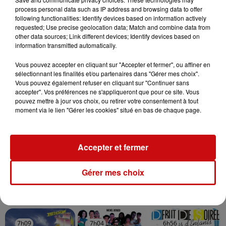
Mulhouse : un homme condamné à
process personal data such as IP address and browsing data to offer
following functionalities: Identify devices based on information actively
trois mois de prison avec sursis...
requested; Use precise geolocation data; Match and combine data from
other data sources; Link different devices; Identify devices based on
information transmitted automatically.
Vous pouvez accepter en cliquant sur "Accepter et fermer", ou affiner en
sélectionnant les finalités et/ou partenaires dans "Gérer mes choix".
la 77e Foire aux vins de Colmar
Vous pouvez également refuser en cliquant sur "Continuer sans
ouvre ses portes pendant 10 jours
accepter". Vos préférences ne s'appliqueront que pour ce site. Vous
pouvez mettre à jour vos choix, ou retirer votre consentement à tout
moment via le lien "Gérer les cookies" situé en bas de chaque page.
Accepter et fermer
Gérer mes choix
TITRES DIFFUSÉS
7h09
7h09
7h04
7h04
6h56
6h56