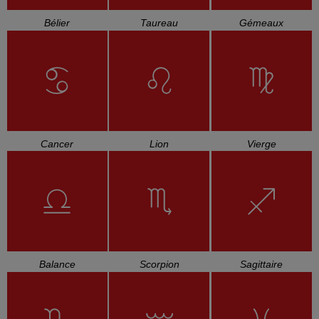
Bélier
Taureau
Gémeaux
Cancer
Lion
Vierge
Balance
Scorpion
Sagittaire