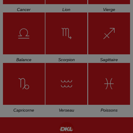
Cancer
Lion
Vierge
Balance
Scorpion
Sagittaire
Capricorne
Verseau
Poissons