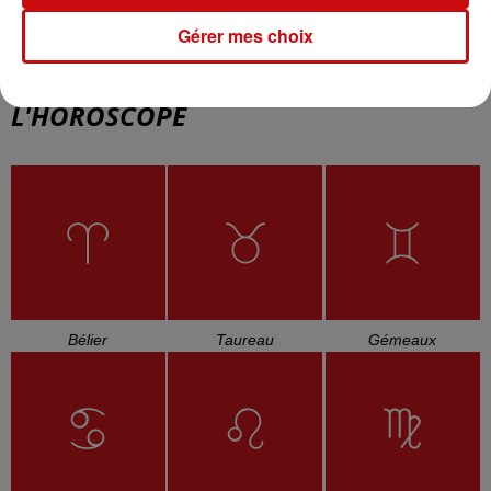
Self Control
Be My Baby
September
Gérer mes choix
L'HOROSCOPE
Bélier
Taureau
Gémeaux