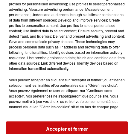
profiles for personalised advertising; Use profiles to select personalised
la 77e Foire aux vins de Colmar
advertising; Measure advertising performance; Measure content
ouvre ses portes pendant 10 jours
performance; Understand audiences through statistics or combinations
of data from different sources; Develop and improve services; Create
profiles to personalise content; Use profiles to select personalised
content; Use limited data to select content; Ensure security, prevent and
detect fraud, and fix errors; Deliver and present advertising and content;
Save and communicate privacy choices. These technologies may
process personal data such as IP address and browsing data to offer
following functionalities: Identify devices based on information actively
requested; Use precise geolocation data; Match and combine data from
other data sources; Link different devices; Identify devices based on
TITRES DIFFUSÉS
information transmitted automatically.
Vous pouvez accepter en cliquant sur "Accepter et fermer", ou affiner en
sélectionnant les finalités et/ou partenaires dans "Gérer mes choix".
Vous pouvez également refuser en cliquant sur "Continuer sans
19h57
19h57
19h53
19h53
19h50
19h50
accepter". Vos préférences ne s'appliqueront que pour ce site. Vous
pouvez mettre à jour vos choix, ou retirer votre consentement à tout
moment via le lien "Gérer les cookies" situé en bas de chaque page.
Accepter et fermer
LAURA BRANIGAN
VANESSA PARADIS
EARTH WIND & FIRE