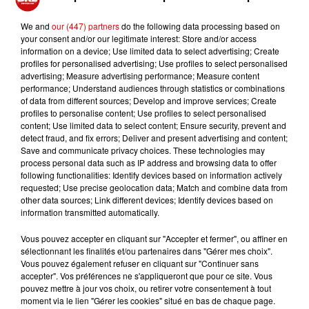
Mulhouse : un homme condamné à
We and
our (447) partners
do the following data processing based on
your consent and/or our legitimate interest: Store and/or access
trois mois de prison avec sursis...
information on a device; Use limited data to select advertising; Create
profiles for personalised advertising; Use profiles to select personalised
advertising; Measure advertising performance; Measure content
performance; Understand audiences through statistics or combinations
of data from different sources; Develop and improve services; Create
profiles to personalise content; Use profiles to select personalised
la 77e Foire aux vins de Colmar
content; Use limited data to select content; Ensure security, prevent and
ouvre ses portes pendant 10 jours
detect fraud, and fix errors; Deliver and present advertising and content;
Save and communicate privacy choices. These technologies may
process personal data such as IP address and browsing data to offer
following functionalities: Identify devices based on information actively
requested; Use precise geolocation data; Match and combine data from
other data sources; Link different devices; Identify devices based on
information transmitted automatically.
Vous pouvez accepter en cliquant sur "Accepter et fermer", ou affiner en
sélectionnant les finalités et/ou partenaires dans "Gérer mes choix".
TITRES DIFFUSÉS
Vous pouvez également refuser en cliquant sur "Continuer sans
accepter". Vos préférences ne s'appliqueront que pour ce site. Vous
pouvez mettre à jour vos choix, ou retirer votre consentement à tout
moment via le lien "Gérer les cookies" situé en bas de chaque page.