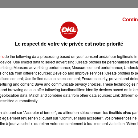
Contin
u�??a touché l�??an dernier Carlos Tavares, le patron de
Le respect de votre vie privée est notre priorité
s les ateliers mais bondir certains syndicats. En un an, le
ait venu dire aux salariés de Mulhouse qu�??eux coûtaient
ers
do the following data processing based on your consent and/or our legitimate int
device; Use limited data to select advertising; Create profiles for personalised adver
GT. Le syndicaliste crie au scandale quand cette rémunératio
vertising; Measure advertising performance; Measure content performance; Unders
ire du groupe après 17.000 suppressions d�??emplois don
ns of data from different sources; Develop and improve services; Create profiles to 
ciale », qui pourra se manifester dès jeudi.
alised content; Use limited data to select content; Ensure security, prevent and detect
ertising and content; Save and communicate privacy choices. These technologies
and browsing data to offer following functionalities: Identify devices based on infor
eolocation data; Match and combine data from other data sources; Link different de
née. « Il faut savoir récompenser la réussite », dit le
nsmitted automatically.
cliquant sur "Accepter et fermer", ou affiner en sélectionnant les finalités et/ou pa
 également refuser en cliquant sur "Continuer sans accepter". Vos préférences ne 
tre à jour vos choix, ou retirer votre consentement à tout moment via le lien "Gérer 