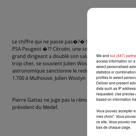
Le chiffre qui ne passe pas�?� 5 M�?�. C�??est ce q
PSA Peugeot �?? Citroën, une somme qui fait parler dan
grand dirigeant a doublé son salaire alors qu�??il ét
We and
our (447) partn
access information on a 
trop cher, se souvient Julien Wostyn le leader de la C
select personalised ad
astronomique sanctionne le redressement spectacula
statistics or combinatio
1.700 à Mulhouse. Julien Wostyn espère une « colère so
profiles to select person
Deliver and present adv
data such as IP address 
requested; Use precise g
Pierre Gattaz ne juge pas la rémunération disproportion
based on information tra
président du Medef.
Vous pouvez accepter en 
mes choix". Vous pouvez
ce site. Vous pouvez met
bas de chaque page.