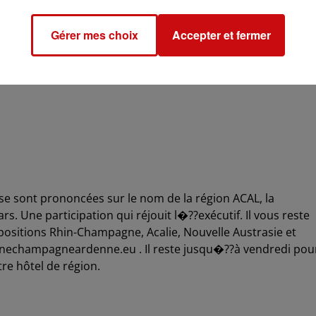
Gérer mes choix
Accepter et fermer
tions dans les transports en commun de l�??Eurométropol
 desservies. Ailleurs, compter une rame toutes les vingt
 se sont prononcées sur le nom de la région ACAL, la
s. Une participation qui réjouit l�??exécutif. Il vous reste
positions Rhin-Champagne, Acalie, Nouvelle Austrasie et
ainechampagneardenne.eu . Il reste jusqu�??à vendredi pou
tre hôtel de région.