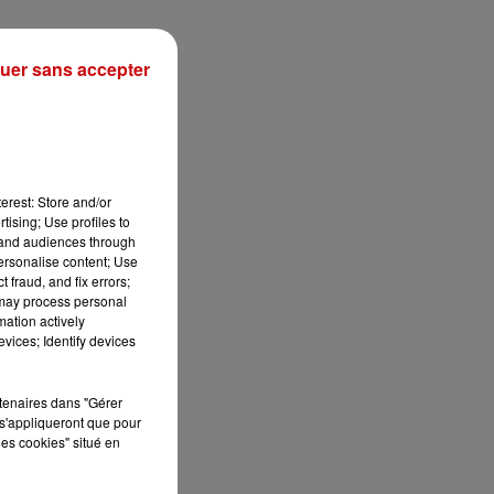
uer sans accepter
Bélier
Taureau
Gémeaux
erest: Store and/or
tising; Use profiles to
n
tand audiences through
t
personalise content; Use
Cancer
Lion
Vierge
 fraud, and fix errors;
 may process personal
mation actively
vices; Identify devices
rtenaires dans "Gérer
s'appliqueront que pour
Balance
Scorpion
Sagittaire
les cookies" situé en