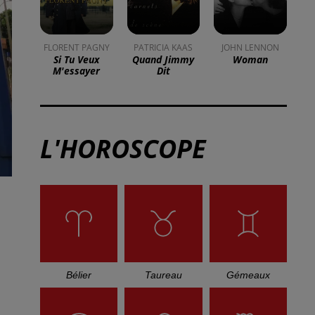
DKL en direct du Casino
Barrière Blotzheim !
Mulhouse : un homme
condamné à trois mois de
prison avec sursis...
la 77e Foire aux vins de
Colmar ouvre ses portes
pendant 10 jours