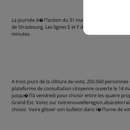
La journée d�??action du 31 mars avec des perturba
de Strasbourg. Les lignes E et F du tram ne seront pas
minutes.
A trois jours de la clôture du vote, 250.560 personnes
plateforme de consultation citoyenne ouverte le 14 mar
jusqu�??à vendredi pour choisir entre les quatre pro
Grand Est. Votez sur notrenouvelleregion.alsacelorr
choisir. Voire glisser son bulletin dans l�??urne de vo