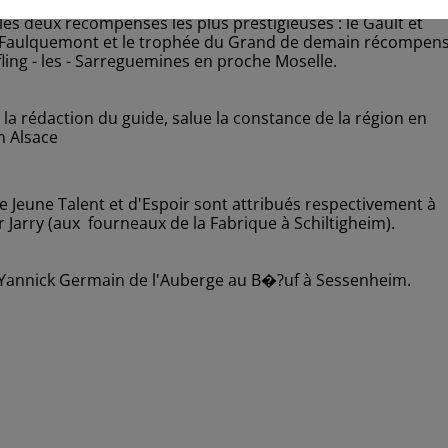
 les deux récompenses les plus prestigieuses : le Gault et
ya à Faulquemont et le trophée du Grand de demain récompen
fling - les - Sarreguemines en proche Moselle.
 la rédaction du guide, salue la constance de la région en
n Alsace
e Jeune Talent et d'Espoir sont attribués respectivement à
r Jarry (aux fourneaux de la Fabrique à Schiltigheim).
 à Yannick Germain de l'Auberge au B�?uf à Sessenheim.