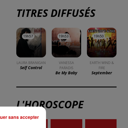
TITRES DIFFUSÉS
19h57
19h57
19h53
19h53
19h50
19h50
LAURA BRANIGAN
VANESSA
EARTH WIND &
Self Control
PARADIS
FIRE
Be My Baby
September
L'HOROSCOPE
uer sans accepter