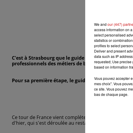
We and
our (447) partn
access information on a 
select personalised ad
statistics or combinatio
profiles to select person
Deliver and present adv
data such as IP address 
C'est à Strasbourg que le guide Gault et Millau a e
requested; Use precise g
professionnels des métiers de bouche talentueux.
based on information tra
Vous pouvez accepter en 
Pour sa première étape, le guide jaune a mis à l'ho
mes choix". Vous pouvez
ce site. Vous pouvez met
bas de chaque page.
Ce tour de France vient compléter l'édition papier du
d'hier, qui s'est déroulée au restaurant des Haras de 