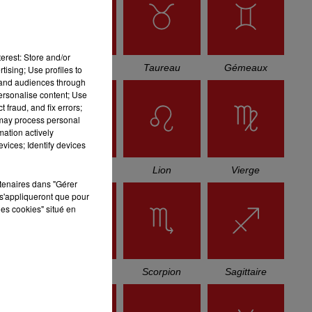
erest: Store and/or
Bélier
Taureau
Gémeaux
tising; Use profiles to
tand audiences through
personalise content; Use
 fraud, and fix errors;
 may process personal
mation actively
vices; Identify devices
Cancer
Lion
Vierge
rtenaires dans "Gérer
s'appliqueront que pour
les cookies" situé en
Balance
Scorpion
Sagittaire