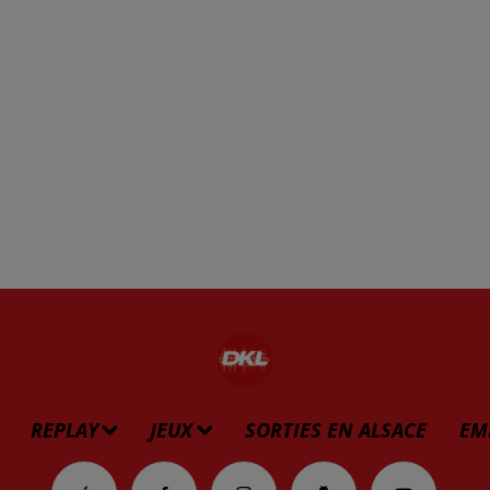
REPLAY
JEUX
SORTIES EN ALSACE
EM