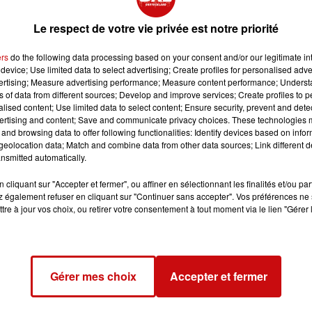
Le respect de votre vie privée est notre priorité
ers
do the following data processing based on your consent and/or our legitimate int
device; Use limited data to select advertising; Create profiles for personalised adver
vertising; Measure advertising performance; Measure content performance; Unders
ns of data from different sources; Develop and improve services; Create profiles to 
alised content; Use limited data to select content; Ensure security, prevent and detect
ertising and content; Save and communicate privacy choices. These technologies
and browsing data to offer following functionalities: Identify devices based on infor
ntamé son tour de France visant à distinguer chefs et
eolocation data; Match and combine data from other data sources; Link different de
nsmitted automatically.
cliquant sur "Accepter et fermer", ou affiner en sélectionnant les finalités et/ou pa
nneur la jeune garde de la cuisine du Grand Est.
 également refuser en cliquant sur "Continuer sans accepter". Vos préférences ne 
tre à jour vos choix, ou retirer votre consentement à tout moment via le lien "Gérer 
 guide, parue en fin d'année dernière. La journée événement
Gérer mes choix
Accepter et fermer
Strasbourg, a été l'occasion de décerner quatorze titres.