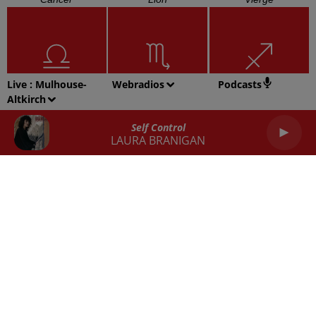
Live :
Mulhouse-
Webradios
Podcasts
Altkirch
Balance
Scorpion
Sagittaire
Self Control
LAURA BRANIGAN
Capricorne
Verseau
Poissons