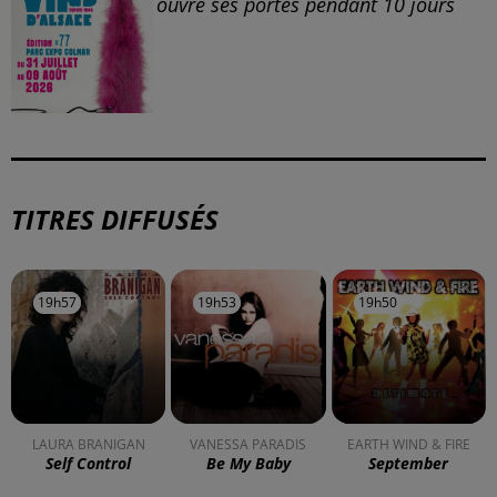
ouvre ses portes pendant 10 jours
TITRES DIFFUSÉS
19h57
19h57
19h53
19h53
19h50
19h50
LAURA BRANIGAN
VANESSA PARADIS
EARTH WIND & FIRE
Self Control
Be My Baby
September