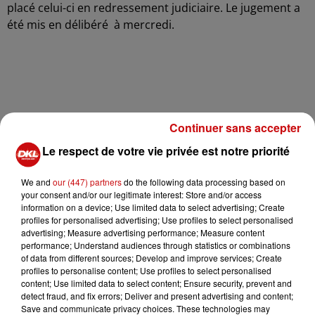
placé celui-ci en redressement judiciaire. Le jugement a
été mis en délibéré à mercredi.
Continuer sans accepter
Le respect de votre vie privée est notre priorité
We and
our (447) partners
do the following data processing based on
À LA UNE
your consent and/or our legitimate interest: Store and/or access
information on a device; Use limited data to select advertising; Create
profiles for personalised advertising; Use profiles to select personalised
DKL en direct du Casino Barrière
advertising; Measure advertising performance; Measure content
performance; Understand audiences through statistics or combinations
Blotzheim !
of data from different sources; Develop and improve services; Create
profiles to personalise content; Use profiles to select personalised
content; Use limited data to select content; Ensure security, prevent and
detect fraud, and fix errors; Deliver and present advertising and content;
Save and communicate privacy choices. These technologies may