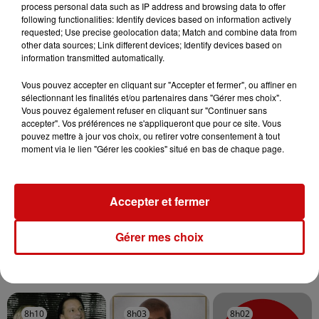
process personal data such as IP address and browsing data to offer
Mulhouse : un homme condamné à
following functionalities: Identify devices based on information actively
trois mois de prison avec sursis...
requested; Use precise geolocation data; Match and combine data from
other data sources; Link different devices; Identify devices based on
information transmitted automatically.
Vous pouvez accepter en cliquant sur "Accepter et fermer", ou affiner en
sélectionnant les finalités et/ou partenaires dans "Gérer mes choix".
la 77e Foire aux vins de Colmar
Vous pouvez également refuser en cliquant sur "Continuer sans
ouvre ses portes pendant 10 jours
accepter". Vos préférences ne s'appliqueront que pour ce site. Vous
pouvez mettre à jour vos choix, ou retirer votre consentement à tout
moment via le lien "Gérer les cookies" situé en bas de chaque page.
Accepter et fermer
Gérer mes choix
TITRES DIFFUSÉS
8h10
8h10
8h03
8h03
8h02
8h02