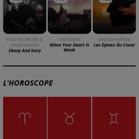
PAUL MCCARTNEY &
COCK ROBIN
VANESSA PARADIS
When Your Heart Is
Les Epines Du Coeur
STEVIE WONDER
Weak
Ebony And Ivory
L'HOROSCOPE