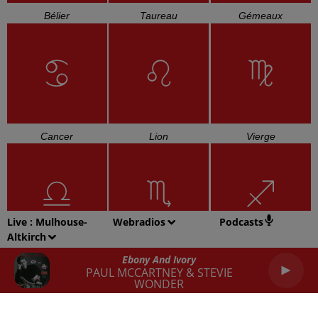
Bélier
Taureau
Gémeaux
Cancer
Lion
Vierge
Live :
Mulhouse-
Webradios
Podcasts
Altkirch
Balance
Scorpion
Sagittaire
Ebony And Ivory
PAUL MCCARTNEY & STEVIE
WONDER