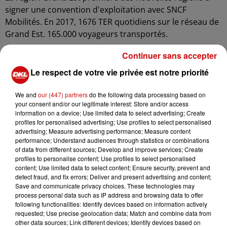
signer une convention d'exploitation avec SNCF
Mobilités. En 2017, 1676 TER quotidiens sur le réseau de
Grand Est. 165.000 voyageurs transportés.
Continuer sans accepter
Le respect de votre vie privée est notre priorité
We and
our (447) partners
do the following data processing based on
your consent and/or our legitimate interest: Store and/or access
information on a device; Use limited data to select advertising; Create
profiles for personalised advertising; Use profiles to select personalised
advertising; Measure advertising performance; Measure content
performance; Understand audiences through statistics or combinations
of data from different sources; Develop and improve services; Create
Gilbert Stimpflin (Mulhouse Sud Alsace) président de la
profiles to personalise content; Use profiles to select personalised
content; Use limited data to select content; Ensure security, prevent and
CCI Grand Est. Il a été élu ce matin à Strasbourg.
detect fraud, and fix errors; Deliver and present advertising and content;
Save and communicate privacy choices. These technologies may
process personal data such as IP address and browsing data to offer
following functionalities: Identify devices based on information actively
requested; Use precise geolocation data; Match and combine data from
other data sources; Link different devices; Identify devices based on