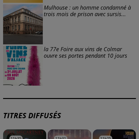
Mulhouse : un homme condamné à
trois mois de prison avec sursis...
la 77e Foire aux vins de Colmar
ouvre ses portes pendant 10 jours
TITRES DIFFUSÉS
11h35
11h35
11h31
11h31
11h25
11h25