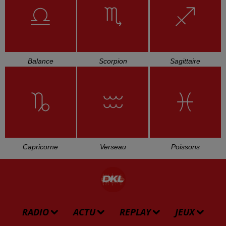
CHAGRIN D'AMOUR
FRANCIS CABREL
CORYNNE CHARBY
Chacun Fait (c'qui
L'encre De Tes Yeux
Pile Ou Face
Lui Plait)
L'HOROSCOPE
Bélier
Taureau
Gémeaux