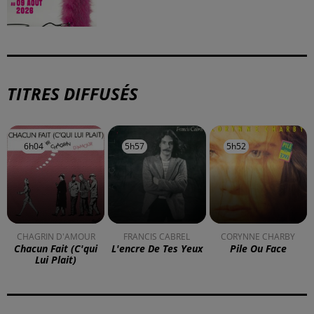
À LA UNE
DKL en direct du Casino Barrière
Blotzheim !
Mulhouse : un homme condamné à
trois mois de prison avec sursis...