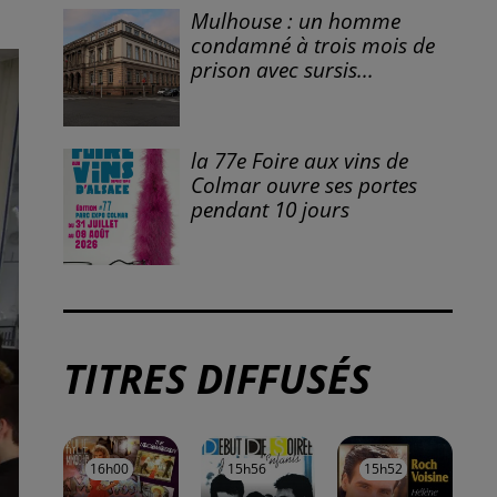
Mulhouse : un homme
condamné à trois mois de
prison avec sursis...
la 77e Foire aux vins de
Colmar ouvre ses portes
pendant 10 jours
TITRES DIFFUSÉS
16h00
16h00
15h56
15h56
15h52
15h52