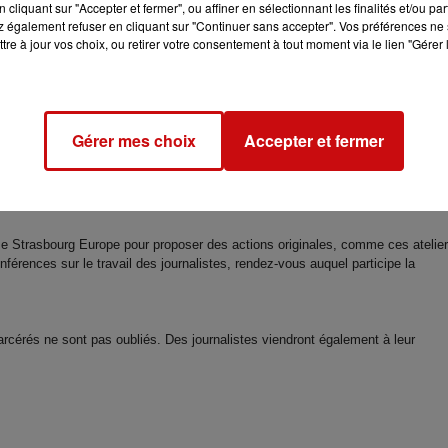
cliquant sur "Accepter et fermer", ou affiner en sélectionnant les finalités et/ou pa
 également refuser en cliquant sur "Continuer sans accepter". Vos préférences ne 
tre à jour vos choix, ou retirer votre consentement à tout moment via le lien "Gérer 
nateur commun aux ateliers et animations proposées dans le cadre de cette
ve Sophie Philippi, la coordinatrice du CLEMI en Alsace, le centre académi
Gérer mes choix
Accepter et fermer
e Strasbourg Europe pour proposer des actions originales, comme ces atelie
férences sur le travail des journalistes, rendez-vous auquel participe la
carcérés ne sont pas oubliés. Des journalistes viendront également à leur