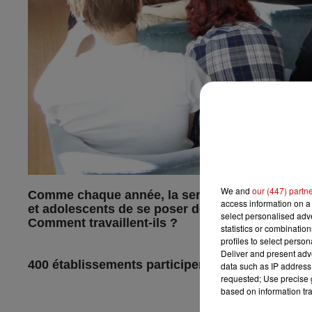
We and
our (447) partn
Comme chaque année, la semaine de la presse e
access information on a 
et adolescents de se poser des questions sur l'
select personalised ad
Comment travaillent-ils ?
statistics or combinatio
profiles to select person
Deliver and present adv
400 établissements participeront cette année a
data such as IP address 
requested; Use precise g
based on information tra