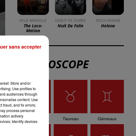
KYLIE MINOGUE
DEBUT DE SOIREE
ROCH VOISINE
The Loco-
Nuit De Folie
Helene
Motion
uer sans accepter
L'HOROSCOPE
erest: Store and/or
s
tising; Use profiles to
tand audiences through
personalise content; Use
 fraud, and fix errors;
 may process personal
mation actively
Bélier
Taureau
Gémeaux
vices; Identify devices