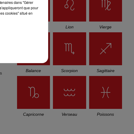
rtenaires dans "Gérer
s'appliqueront que pour
les cookies" situé en
que
Cancer
Lion
Vierge
Balance
Scorpion
Sagittaire
rs
Capricorne
Verseau
Poissons