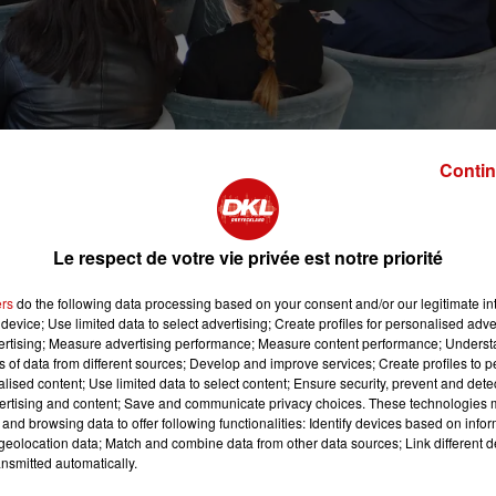
Contin
Le respect de votre vie privée est notre priorité
ers
do the following data processing based on your consent and/or our legitimate int
t des médias à l'école donne l'occasion aux enfant
device; Use limited data to select advertising; Create profiles for personalised adver
information. Qui sont ceux qui la produisent ?
vertising; Measure advertising performance; Measure content performance; Unders
ns of data from different sources; Develop and improve services; Create profiles to 
alised content; Use limited data to select content; Ensure security, prevent and detect
ertising and content; Save and communicate privacy choices. These technologies
ux différents rendez-vous proposés en Alsace.
and browsing data to offer following functionalities: Identify devices based on infor
eolocation data; Match and combine data from other data sources; Link different de
nsmitted automatically.