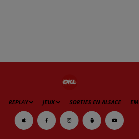
REPLAY
JEUX
SORTIES EN ALSACE
EM