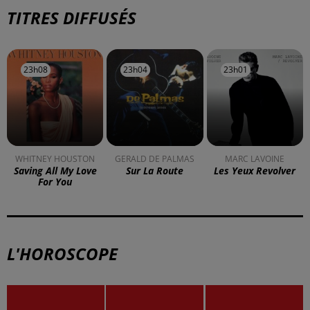
À LA UNE
DKL en direct du Casino Barrière
Blotzheim !
Mulhouse : un homme condamné à
trois mois de prison avec sursis...
la 77e Foire aux vins de Colmar
ouvre ses portes pendant 10 jours