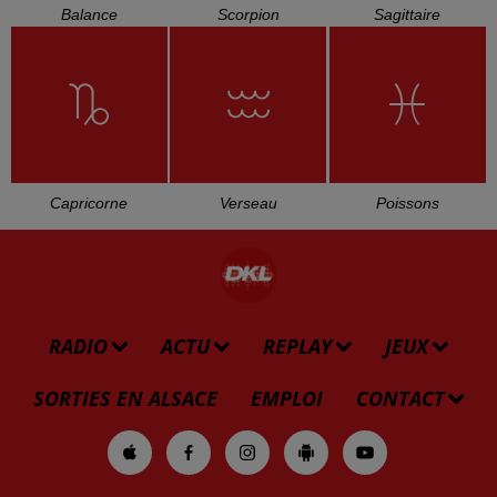
L'HOROSCOPE
Bélier
Taureau
Gémeaux
Cancer
Lion
Vierge