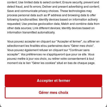
content; Use limited data to select content; Ensure security, prevent and
Les Journées d'Octobre de Mulhouse ont franchi leur
detect fraud, and fix errors; Deliver and present advertising and content;
premier week-end avec succès. 50.000 entrées en 3
Save and communicate privacy choices. These technologies may
jours.
process personal data such as IP address and browsing data to offer
following functionalities: Identify devices based on information actively
requested; Use precise geolocation data; Match and combine data from
other data sources; Link different devices; Identify devices based on
information transmitted automatically.
Vous pouvez accepter en cliquant sur "Accepter et fermer", ou affiner en
sélectionnant les finalités et/ou partenaires dans "Gérer mes choix".
Vous pouvez également refuser en cliquant sur "Continuer sans
accepter". Vos préférences ne s'appliqueront que pour ce site. Vous
pouvez mettre à jour vos choix, ou retirer votre consentement à tout
moment via le lien "Gérer les cookies" situé en bas de chaque page.
Accepter et fermer
Gérer mes choix