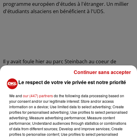
programme européen d'études à l'étranger. Un millier
d'étudiants alsaciens en bénéficient à l'UDS.
Il y avait foule hier au parc Steinbach au coeur de
Mulhouse, où le plus célèbre des Mulhousiens a
Continuer sans accepter
dorénavant sa stèle. Le capitaine Dreyfus, sculpté par
Le respect de votre vie privée est notre priorité
Sylvie Koechlin, se dresse fièrement tourné vers la rue
de la Sinne.
We and
our (447) partners
do the following data processing based on
your consent and/or our legitimate interest: Store and/or access
information on a device; Use limited data to select advertising; Create
profiles for personalised advertising; Use profiles to select personalised
advertising; Measure advertising performance; Measure content
performance; Understand audiences through statistics or combinations
of data from different sources; Develop and improve services; Create
profiles to personalise content; Use profiles to select personalised