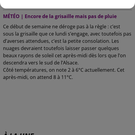
revanche pour Still et le FC Schiltigheim.
MÉTÉO | Encore de la grisaille mais pas de pluie
Ce début de semaine ne déroge pas à la règle : c’est
sous la grisaille que ce lundi s’engage, avec toutefois pas
d’averses attendues, c’est la petite consolation. Les
nuages devraient toutefois laisser passer quelques
beaux rayons de soleil cet après-midi dès lors que l’on
descendra vers le sud de l’Alsace.
Côté températures, on note 2 à 6°C actuellement. Cet
après-midi, on attend 8 à 11°C.