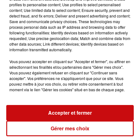
profiles to personalise content; Use profiles to select personalised
spéciale
à retrouver.
content; Use limited data to select content; Ensure security, prevent and
>>> France Gall s'est "expatriée" en Allemagne à la fin
detect fraud, and fix errors; Deliver and present advertising and content;
des années 60.
Ecoutez les grands titres de sa période
Save and communicate privacy choices. These technologies may
process personal data such as IP address and browsing data to offer
allemande !
following functionalities: Identify devices based on information actively
requested; Use precise geolocation data; Match and combine data from
FOOT | Principaux résultats des 32e de finale de
other data sources; Link different devices; Identify devices based on
Coupe de France
information transmitted automatically.
Et aussi, les traditionnelles petites et grandes surprises
Vous pouvez accepter en cliquant sur "Accepter et fermer", ou affiner en
sélectionnant les finalités et/ou partenaires dans "Gérer mes choix".
de la coupe de France. On jouait hier les rencontres de
Vous pouvez également refuser en cliquant sur "Continuer sans
32° de finale. Bordeaux a été sorti hier par l'US Granville
accepter". Vos préférences ne s'appliqueront que pour ce site. Vous
(club de N2) (2-1 ap). A noter également la sévère défaire
pouvez mettre à jour vos choix, ou retirer votre consentement à tout
moment via le lien "Gérer les cookies" situé en bas de chaque page.
d'Amiens à Sochaux (L2) (0-6).
En Alsace, le Racing est parvenu à se défaire de Dijon
,
3 buts à 2 après prolongation. L’exploit alsacien est à
Accepter et fermer
mettre au crédit de Biesheim, club de N2, qui a réussi à
éliminer Fleury, club de N3, sur le score de 1-0. Les
Gérer mes choix
biesheimois deviennent par la même occasion petits
poucet de cette coupe de France 2018… C’est fini en