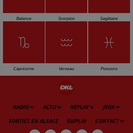
Self Control
Be My Baby
September
L'HOROSCOPE
Bélier
Taureau
Gémeaux