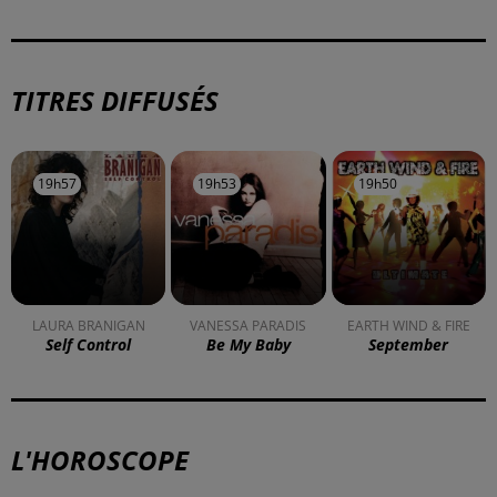
À LA UNE
DKL en direct du Casino Barrière
Blotzheim !
Mulhouse : un homme condamné à
trois mois de prison avec sursis...